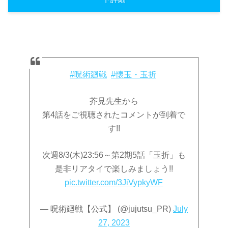
#呪術廻戦
#懐玉・玉折
芥見先生から
第4話をご視聴されたコメントが到着で
す!!
次週8/3(木)23:56～第2期5話「玉折」も
是非リアタイで楽しみましょう!!
pic.twitter.com/3JiVypkyWF
— 呪術廻戦【公式】 (@jujutsu_PR)
July
27, 2023