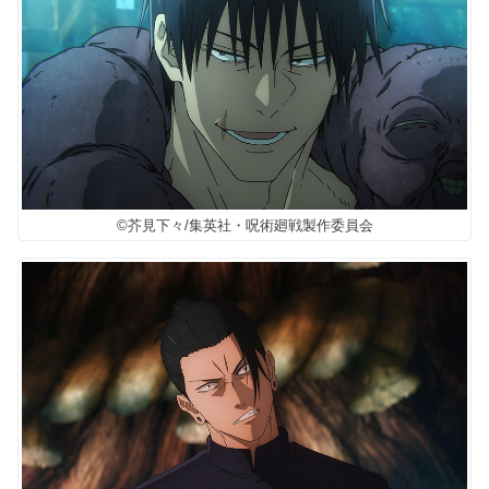
©芥見下々/集英社・呪術廻戦製作委員会