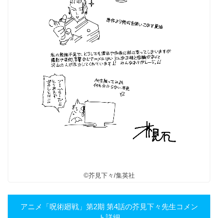
©芥見下々/集英社
アニメ「呪術廻戦」第2期 第4話の芥見下々先生コメン
ト詳細