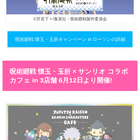
©芥見下々/集英社・呪術廻戦製作委員会
呪術廻戦 懐玉・玉折キャンペーン in ローソンの詳細
呪術廻戦 懐玉・玉折 × サンリオ コラボ
カフェ in 3店舗 6月12日より開催!