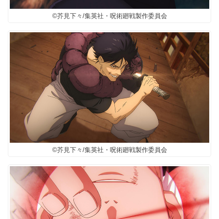
©芥見下々/集英社・呪術廻戦製作委員会
©芥見下々/集英社・呪術廻戦製作委員会