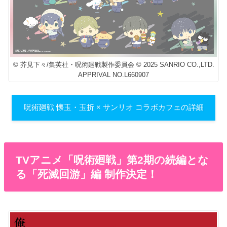
© 芥見下々/集英社・呪術廻戦製作委員会 © 2025 SANRIO CO.,LTD.
APPRIVAL NO.L660907
呪術廻戦 懐玉・玉折 × サンリオ コラボカフェの詳細
TVアニメ「呪術廻戦」第2期の続編とな
る「死滅回游」編 制作決定！