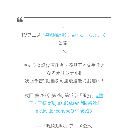
／
TVアニメ『
#呪術廻戦
』
#じゅじゅよこく
公開!!
＼
キャラ会話は原作者・芥見下々先生作と
なるオリジナル!!
次回予告?動画を毎週放送後にお届け!!
次回 第29話 (第2期 第5話)「玉折」
#懐
玉・玉折
#JujutsuKaisen
#呪術2期
pic.twitter.com/beO7Th6v13
— 『呪術廻戦』アニメ公式