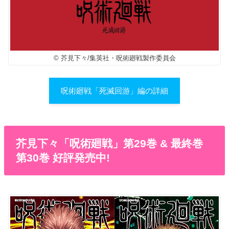
© 芥見下々/集英社・呪術廻戦製作委員会
呪術廻戦「死滅回游」編の詳細
芥見下々「呪術廻戦」第29巻 & 最終巻
第30巻 好評発売中!