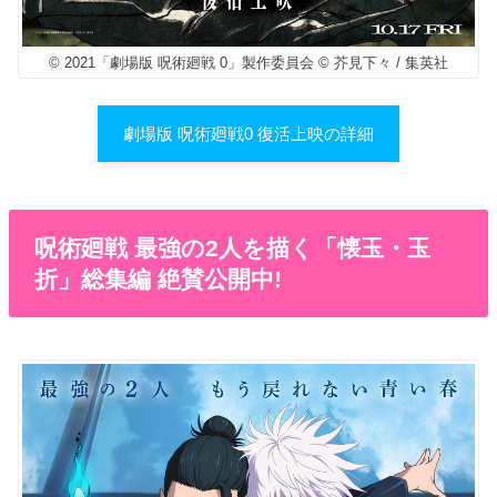
© 2021「劇場版 呪術廻戦 0」製作委員会 © 芥見下々 / 集英社
劇場版 呪術廻戦0 復活上映の詳細
呪術廻戦 最強の2人を描く「懐玉・玉
折」総集編 絶賛公開中!