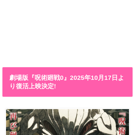
劇場版『呪術廻戦0』2025年10月17日よ
り復活上映決定!