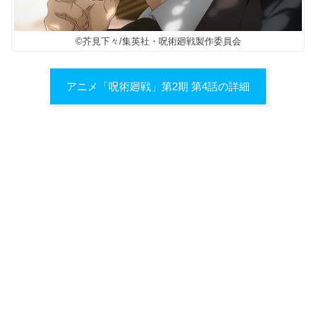
©芥見下々/集英社・呪術廻戦製作委員会
アニメ「呪術廻戦」第2期 第4話の詳細