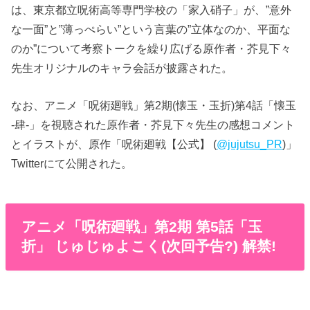
は、東京都立呪術高等専門学校の「家入硝子」が、”意外
な一面”と”薄っぺらい”という言葉の”立体なのか、平面な
のか”について考察トークを繰り広げる原作者・芥見下々
先生オリジナルのキャラ会話が披露された。
なお、アニメ「呪術廻戦」第2期(懐玉・玉折)第4話「懐玉
-肆-」を視聴された原作者・芥見下々先生の感想コメント
とイラストが、原作「呪術廻戦【公式】 (
@jujutsu_PR
)」
Twitterにて公開された。
アニメ「呪術廻戦」第2期 第5話「玉
折」 じゅじゅよこく(次回予告?) 解禁!