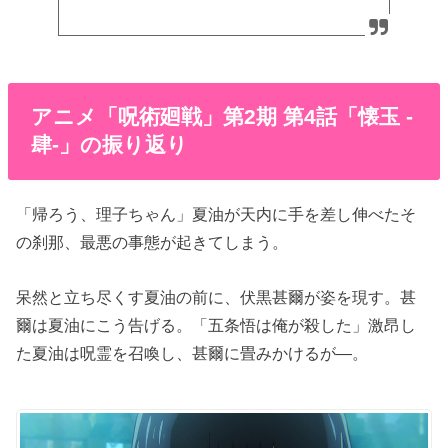
アニメ「呪術廻戦」第2期 第4話「懐玉 -
肆-」の振り返り
「帰ろう、理子ちゃん」夏油が天内に手を差し伸べたそ
の刹那、最悪の事態が起きてしまう。
呆然と立ち尽くす夏油の前に、伏黒甚爾が姿を現す。甚
爾は夏油にこう告げる。「五条悟は俺が殺した」激昂し
た夏油は呪霊を召喚し、甚爾に畳みかけるが―。