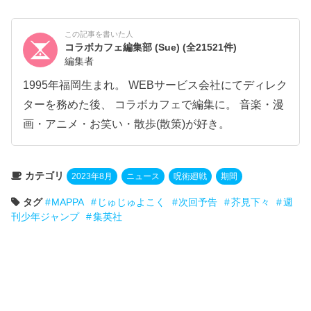
この記事を書いた人
コラボカフェ編集部 (Sue)
(全21521件)
編集者
1995年福岡生まれ。 WEBサービス会社にてディレク
ターを務めた後、 コラボカフェで編集に。 音楽・漫
画・アニメ・お笑い・散歩(散策)が好き。
カテゴリ
2023年8月
ニュース
呪術廻戦
期間
タグ
MAPPA
じゅじゅよこく
次回予告
芥見下々
週
刊少年ジャンプ
集英社