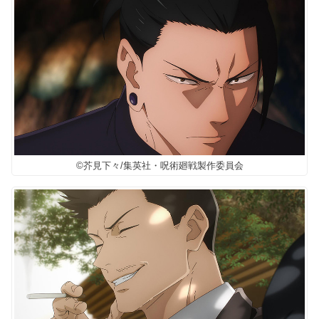
©芥見下々/集英社・呪術廻戦製作委員会