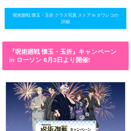
呪術廻戦 懐玉・玉折 クラス写真 ストア in タワレコの
詳細
『呪術廻戦 懐玉・玉折』キャンペーン
in ローソン 6月3日より開催!