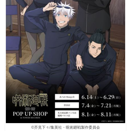
©芥見下々/集英社・呪術廻戦製作委員会