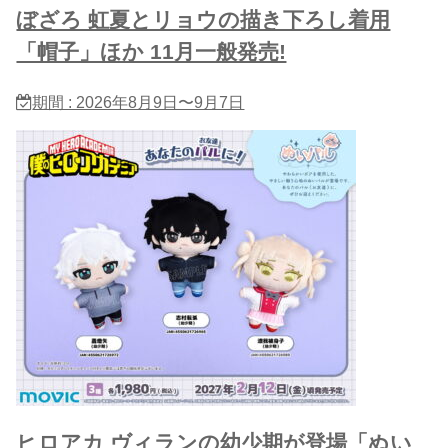
ぼざろ 虹夏とリョウの描き下ろし着用
「帽子」ほか 11月一般発売!
期間 : 2026年8月9日〜9月7日
ヒロアカ ヴィランの幼少期が登場「ぬい