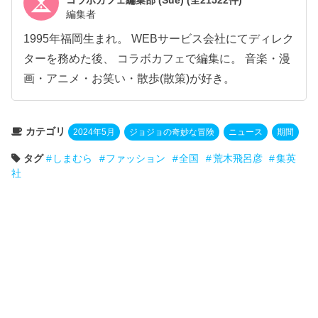
コラボカフェ編集部 (Sue)
(全21522件)
編集者
1995年福岡生まれ。 WEBサービス会社にてディレク
ターを務めた後、 コラボカフェで編集に。 音楽・漫
画・アニメ・お笑い・散歩(散策)が好き。
カテゴリ
2024年5月
ジョジョの奇妙な冒険
ニュース
期間
タグ
しまむら
ファッション
全国
荒木飛呂彦
集英
社