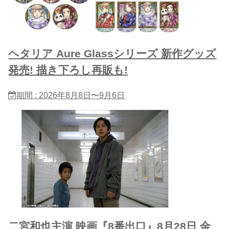
ヘタリア Aure Glassシリーズ 新作グッズ
発売! 描き下ろし再販も!
期間 : 2026年8月8日〜9月6日
二宮和也主演 映画『8番出口』8月28日 金