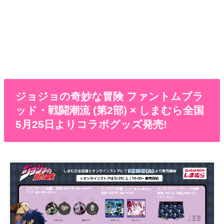
ジョジョの奇妙な冒険 ファントムブラ
ッド・戦闘潮流 (第2部) × しまむら全国
5月25日よりコラボグッズ発売!