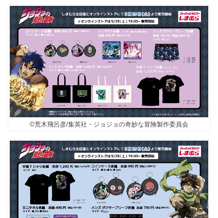
©荒木飛呂彦/集英社・ジョジョの奇妙な冒険製作委員会