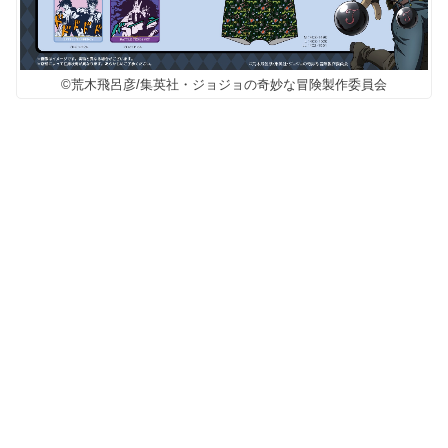
©荒木飛呂彦/集英社・ジョジョの奇妙な冒険製作委員会