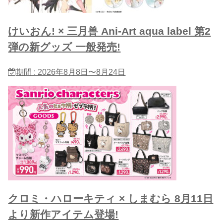
けいおん! × 三月兽 Ani-Art aqua label 第2
弾の新グッズ 一般発売!
期間 : 2026年8月8日〜8月24日
クロミ・ハローキティ × しまむら 8月11日
より新作アイテム登場!