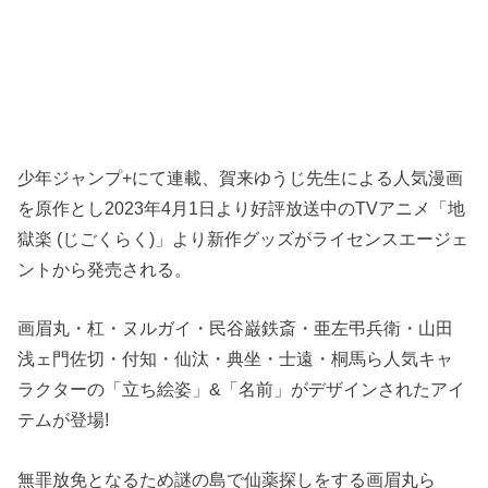
少年ジャンプ+にて連載、賀来ゆうじ先生による人気漫画
を原作とし2023年4月1日より好評放送中のTVアニメ「地
獄楽 (じごくらく)」より新作グッズがライセンスエージェ
ントから発売される。
画眉丸・杠・ヌルガイ・民谷巌鉄斎・亜左弔兵衛・山田
浅ェ門佐切・付知・仙汰・典坐・士遠・桐馬ら人気キャ
ラクターの「立ち絵姿」&「名前」がデザインされたアイ
テムが登場!
無罪放免となるため謎の島で仙薬探しをする画眉丸ら