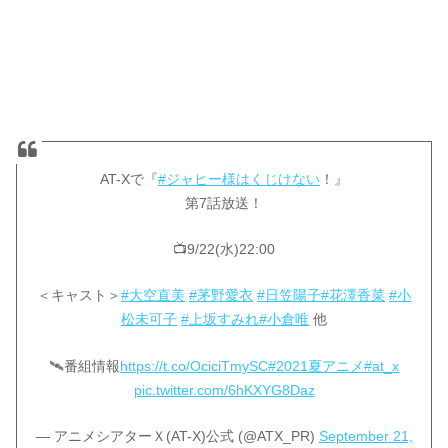
AT-Xで『
#ジャヒー様はくじけない
！』
第7話放送！
📺9/22(水)22:00
＜キャスト＞
#大空直美
#茅野愛衣
#日笠陽子
#花澤香菜
#小
松未可子
#上坂すみれ
#小倉唯
他
🛰番組情報
https://t.co/OciciTmySC
#2021夏アニメ
#at_x
pic.twitter.com/6hKXYG8Daz
— アニメシアターＸ(AT-X)公式 (@ATX_PR)
September 21,