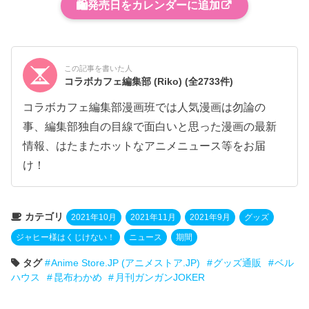
🛍️
発売日をカレンダーに追加
この記事を書いた人
コラボカフェ編集部 (Riko)
(全2733件)
コラボカフェ編集部漫画班では人気漫画は勿論の
事、編集部独自の目線で面白いと思った漫画の最新
情報、はたまたホットなアニメニュース等をお届
け！
カテゴリ
2021年10月
2021年11月
2021年9月
グッズ
ジャヒー様はくじけない！
ニュース
期間
タグ
Anime Store.JP (アニメストア.JP)
グッズ通販
ベル
ハウス
昆布わかめ
月刊ガンガンJOKER