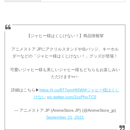
【ジャヒー様はくじけない！】商品情報👿
アニメストア.JPにアクリルスタンドや缶バッジ、キーホル
ダーなどの「ジャヒー様はくじけない！」グッズが登場！
可愛いジャヒー様も美しいジャヒー様もどちらもお楽しみい
ただけます👀✨
詳細はこちら▶
https://t.co/8T7emHfXWI
#ジャヒー様はくじ
けない
pic.twitter.com/2czPfycTC5
— アニメストア.JP (AnimeStore.JP) (@AnimeStore_jp)
September 21, 2021