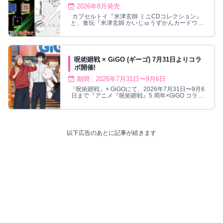
2026年8月発売
カプセルトイ『米津玄師 ミニCDコレクション』
と、食玩『米津玄師 かいじゅうずかんカードウエ
ハース』が、2026年8月より発売決定！
呪術廻戦 × GiGO (ギーゴ) 7月31日よりコラ
ボ開催!
期間 : 2026年7月31日〜9月6日
「呪術廻戦」× GiGOにて、2026年7月31日〜9月6
日まで『アニメ『呪術廻戦』5 周年×GiGO コラボ
キャンペーン』が開催！
以下広告のあとに記事が続きます