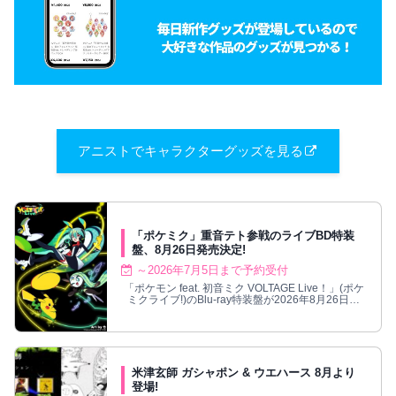
アニストでキャラクターグッズを見る
「ポケミク」重音テト参戦のライブBD特装
盤、8月26日発売決定!
～2026年7月5日まで予約受付
「ポケモン feat. 初音ミク VOLTAGE Live！」(ポケ
ミクライブ!)のBlu-ray特装盤が2026年8月26日発
売。
米津玄師 ガシャポン & ウエハース 8月より
登場!