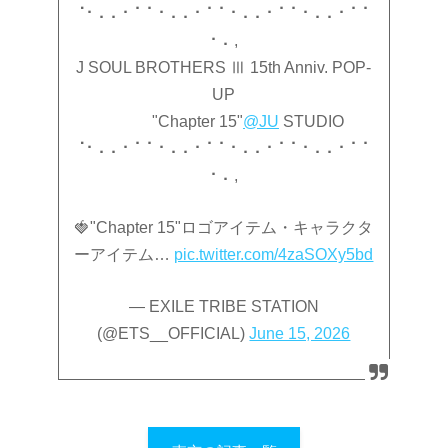
⠈⠂⠄⠄⠂⠁⠁⠂⠄⠄⠂⠁⠁⠂⠄⠄⠂⠁⠁⠂⠄⠄⠂⠁⠁
⠂⠄,
J SOUL BROTHERS Ⅲ 15th Anniv. POP-
UP
"Chapter 15"
@JU
STUDIO
⠈⠂⠄⠄⠂⠁⠁⠂⠄⠄⠂⠁⠁⠂⠄⠄⠂⠁⠁⠂⠄⠄⠂⠁⠁
⠂⠄,
🍓"Chapter 15"ロゴアイテム・キャラクタ
ーアイテム…
pic.twitter.com/4zaSOXy5bd
— EXILE TRIBE STATION
(@ETS__OFFICIAL)
June 15, 2026