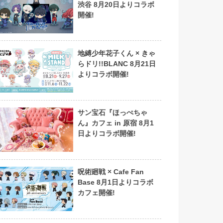
渋谷 8月20日よりコラボ
開催!
地縛少年花子くん × きゃ
らドリ!!BLANC 8月21日
よりコラボ開催!
サン宝石『ほっぺちゃ
ん』カフェ in 原宿 8月1
日よりコラボ開催!
呪術廻戦 × Cafe Fan
Base 8月1日よりコラボ
カフェ開催!