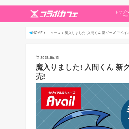
トップ
TOP
HOME
ニュース
魔入りました! 入間くん 新グッズ アベイ
2026.06.13
魔入りました! 入間くん 新
売!