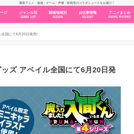
最新アニメ・漫画・ゲーム・声優・映画等のコラボニュースをお届け！
ページ
ジャンル別
開催地域別
お仕事情報
アニメまとめ
GENRE LIST
REGION
RECRUIT
ANIME MATOME
コラボカフェ
常設店舗
ポップアップストア
原画展・展示会
くじ / プライズ / ガチャ
店舗系コラボ
テーマパーク・遊園地
アニメ・漫画の期間限定イベント
グッズ
ファッション
コミック・ムック本
新作アニメ情報
ニュース
池袋
秋葉原
新宿
大阪
福岡
名古屋
カプコン
NSグループ
BENELIC
アニメイト
トランジットホールディングス
モトヤフーズ
TOWER RECORDS
タブリエ・マーケティング
GENDA GiGO Entertainment
ル全国にて6月20日発売!
グッズ アベイル全国にて6月20日発