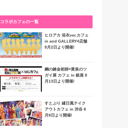
コラボカフェの一覧
ヒロアカ 浴衣ver.カフェ
in and GALLERY4店舗
9月2日より開催!
鋼の錬金術師×黄泉のツ
ガイ展 カフェ in 銀座 8
月13日より開催!
すとぷり 縁日風テイク
アウトカフェ in 渋谷 8
月8日より開催!