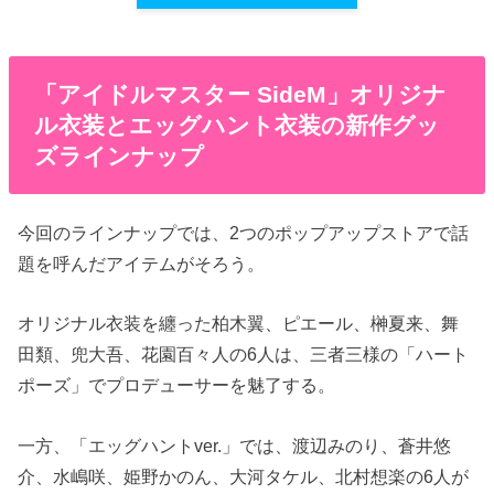
「アイドルマスター SideM」オリジナ
ル衣装とエッグハント衣装の新作グッ
ズラインナップ
今回のラインナップでは、2つのポップアップストアで話
題を呼んだアイテムがそろう。
オリジナル衣装を纏った柏木翼、ピエール、榊夏来、舞
田類、兜大吾、花園百々人の6人は、三者三様の「ハート
ポーズ」でプロデューサーを魅了する。
一方、「エッグハントver.」では、渡辺みのり、蒼井悠
介、水嶋咲、姫野かのん、大河タケル、北村想楽の6人が