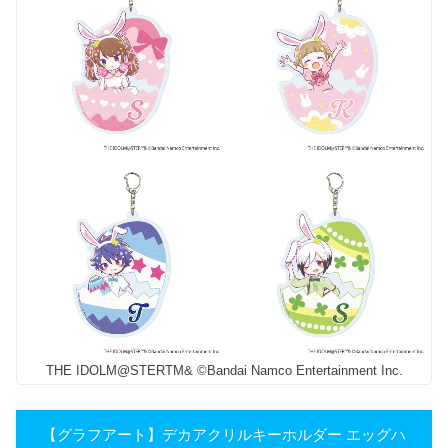
THE IDOLM@STERTM& ©Bandai Namco Entertainment Inc.
【グラフアート】デカアクリルキーホルダー エッグハ