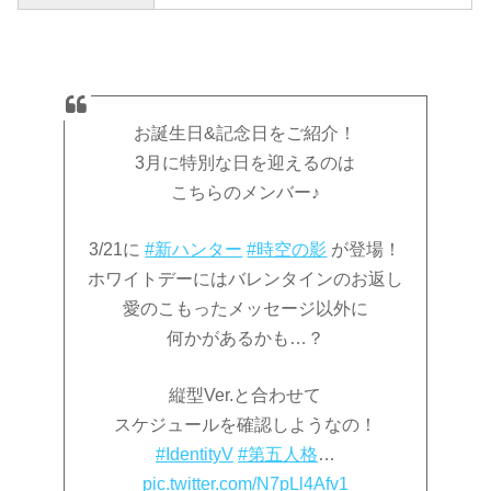
お誕生日&記念日をご紹介！
3月に特別な日を迎えるのは
こちらのメンバー♪
3/21に
#新ハンター
#時空の影
が登場！
ホワイトデーにはバレンタインのお返し
愛のこもったメッセージ以外に
何かがあるかも…？
縦型Ver.と合わせて
スケジュールを確認しようなの！
#IdentityV
#第五人格
…
pic.twitter.com/N7pLl4Afv1