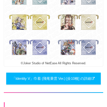
©Joker Studio of NetEase All Rights Reserved.
「Identity V」巾着 (飛竜乗雲 Ver.) [全10種] の詳細