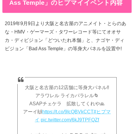
Ass Temple」のヒプマイイベント内容
2019年9月9日より大阪と名古屋のアニメイト・とらのあ
な・HMV・ゲーマーズ・タワーレコード等にてオオサ
カ・ディビジョン「どついたれ本舗」と、ナゴヤ・ディ
ビジョン「Bad Ass Temple」の等身大パネルを設置中!
大阪と名古屋の12店舗に等身大パネル‼️
アラワレル ライカパラレル🌀
ASAPチェケラ 拡散してくれや🙏
アーイ🙌
https://t.co/9IcQBVkCCT
#ヒプマ
イ
pic.twitter.com/6kJ9TPFQZf