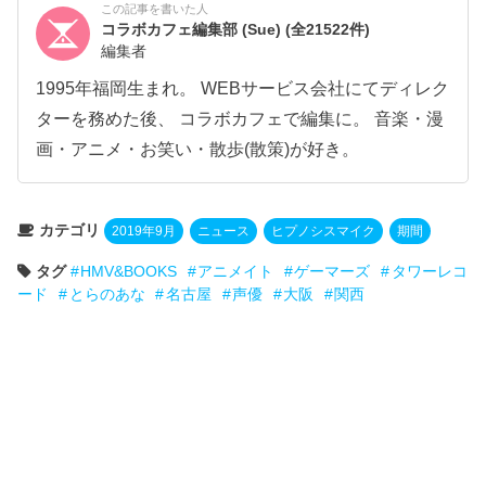
この記事を書いた人
コラボカフェ編集部 (Sue)
(全21522件)
編集者
1995年福岡生まれ。 WEBサービス会社にてディレク
ターを務めた後、 コラボカフェで編集に。 音楽・漫
画・アニメ・お笑い・散歩(散策)が好き。
カテゴリ
2019年9月
ニュース
ヒプノシスマイク
期間
タグ
HMV&BOOKS
アニメイト
ゲーマーズ
タワーレコ
ード
とらのあな
名古屋
声優
大阪
関西