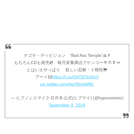
ナゴヤ・ディビジョン “Bad Ass Temple”🙏✝️
もちろんCDも発売💿 毎月栄養満点でケンコー🥦🍅🥬🥕
とはいえやっぱり 欲しい忍耐・ド根性🐸
アーイ🙌
https://t.co/G4TEFkn5nV
pic.twitter.com/AwY8mqtWfL
— ヒプノシスマイク-D.R.B-公式(ヒプマイ) (@hypnosismic)
September 8, 2019