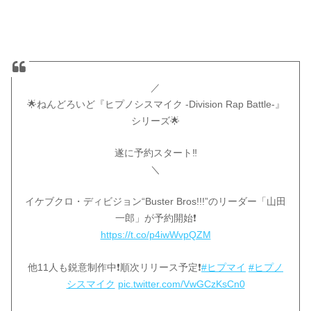
／
🌟ねんどろいど『ヒプノシスマイク -Division Rap Battle-』
シリーズ🌟
遂に予約スタート‼️
＼
イケブクロ・ディビジョン“Buster Bros!!!”のリーダー「山田
一郎」が予約開始❗️
https://t.co/p4iwWvpQZM
他11人も鋭意制作中❗️順次リリース予定❗️
#ヒプマイ
#ヒプノ
シスマイク
pic.twitter.com/VwGCzKsCn0