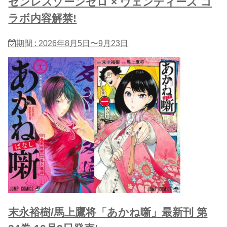
ゼンレスゾーンゼロ × ウェンディーズ コ
ラボ内容解禁!
期間 : 2026年8月5日〜9月23日
末永裕樹/馬上鷹将「あかね噺」最新刊 第