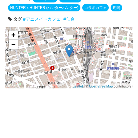
HUNTER x HUNTER (ハンターハンター)
コラボカフェ
期間
タグ
アニメイトカフェ
仙台
+
−
Leaflet
| ©
OpenStreetMap
contributors