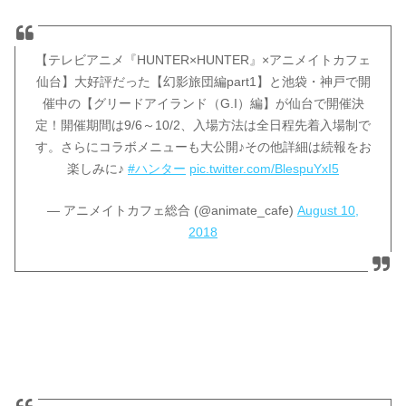
【テレビアニメ『HUNTER×HUNTER』×アニメイトカフェ
仙台】大好評だった【幻影旅団編part1】と池袋・神戸で開
催中の【グリードアイランド（G.I）編】が仙台で開催決
定！開催期間は9/6～10/2、入場方法は全日程先着入場制で
す。さらにコラボメニューも大公開♪その他詳細は続報をお
楽しみに♪
#ハンター
pic.twitter.com/BlespuYxI5
— アニメイトカフェ総合 (@animate_cafe)
August 10,
2018