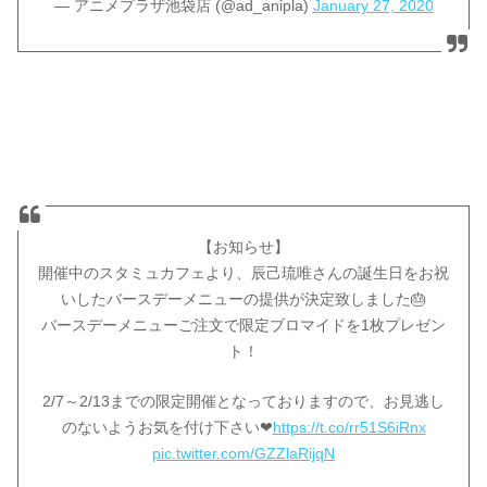
— アニメプラザ池袋店 (@ad_anipla)
January 27, 2020
【お知らせ】
開催中のスタミュカフェより、辰己琉唯さんの誕生日をお祝
いしたバースデーメニューの提供が決定致しました🎂
バースデーメニューご注文で限定ブロマイドを1枚プレゼン
ト！
2/7～2/13までの限定開催となっておりますので、お見逃し
のないようお気を付け下さい❤
https://t.co/rr51S6iRnx
pic.twitter.com/GZZlaRijqN