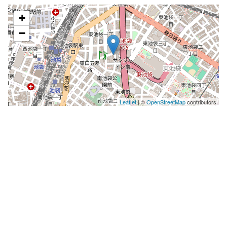
+
−
Leaflet
| ©
OpenStreetMap
contributors