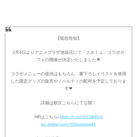
【緊急告知】
2月4日よりアニメプラザ池袋店にて「スタミュ」コラボカ
フェの開催が決定いたしました🌟
コラボメニューの提供はもちろん、書下ろしイラストを使用
した限定グッズの販売やノベルティの配布を予定しておりま
す❤
詳細は順次こちらにて公開！
HPはこちら↓
https://t.co/rr51S6iRnx
pic.twitter.com/YDqgqgewdY