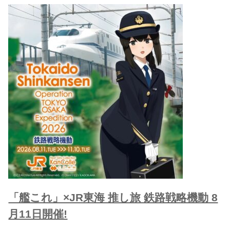
「艦これ」×JR東海 推し旅 鉄路戦略機動 8
月11日開催!