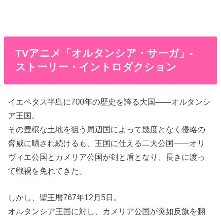
TVアニメ「オルタンシア・サーガ」-
ストーリー・イントロダクション
イエペタス半島に700年の歴史を誇る大国――オルタンシ
ア王国。
その豊穣な土地を狙う周辺国によって幾度となく侵略の
脅威に晒され続けるも、王国に仕える二大公国――オリ
ヴィエ公国とカメリア公国が剣と盾となり、長きに渡っ
て戦禍を免れてきた。
しかし、聖王暦767年12月5日。
オルタンシア王国に対し、カメリア公国が突如反旗を翻