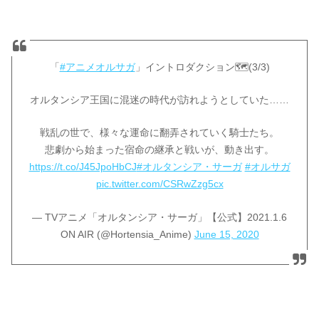
「
#アニメオルサガ
」イントロダクション🗺️(3/3)
オルタンシア王国に混迷の時代が訪れようとしていた……
戦乱の世で、様々な運命に翻弄されていく騎士たち。
悲劇から始まった宿命の継承と戦いが、動き出す。
https://t.co/J45JpoHbCJ
#オルタンシア・サーガ
#オルサガ
pic.twitter.com/CSRwZzg5cx
— TVアニメ「オルタンシア・サーガ」【公式】2021.1.6
ON AIR (@Hortensia_Anime)
June 15, 2020