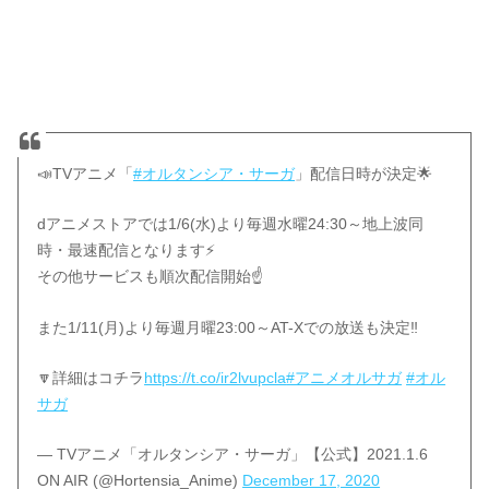
📣TVアニメ「
#オルタンシア・サーガ
」配信日時が決定🌟
dアニメストアでは1/6(水)より毎週水曜24:30～地上波同
時・最速配信となります⚡️
その他サービスも順次配信開始☝️
また1/11(月)より毎週月曜23:00～AT-Xでの放送も決定‼️
🔽詳細はコチラ
https://t.co/ir2lvupcla
#アニメオルサガ
#オル
サガ
— TVアニメ「オルタンシア・サーガ」【公式】2021.1.6
ON AIR (@Hortensia_Anime)
December 17, 2020