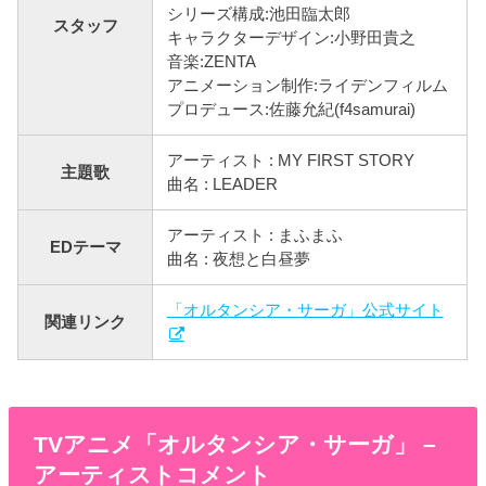
シリーズ構成:池田臨太郎
スタッフ
キャラクターデザイン:小野田貴之
音楽:ZENTA
アニメーション制作:ライデンフィルム
プロデュース:佐藤允紀(f4samurai)
アーティスト : MY FIRST STORY
主題歌
曲名 : LEADER
アーティスト : まふまふ
EDテーマ
曲名 : 夜想と白昼夢
「オルタンシア・サーガ」公式サイト
関連リンク
TVアニメ「オルタンシア・サーガ」 –
アーティストコメント