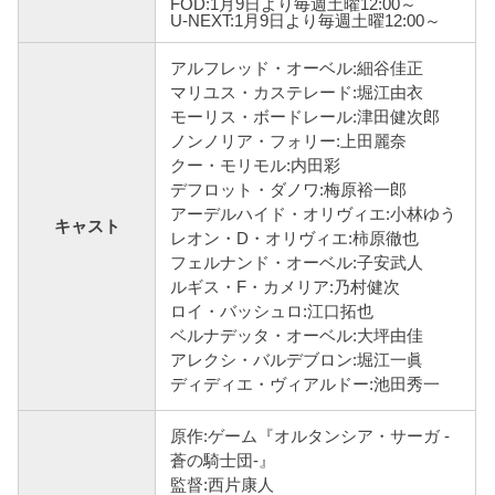
FOD:1月9日より毎週土曜12:00～
U-NEXT:1月9日より毎週土曜12:00～
アルフレッド・オーベル:細谷佳正
マリユス・カステレード:堀江由衣
モーリス・ボードレール:津田健次郎
ノンノリア・フォリー:上田麗奈
クー・モリモル:内田彩
デフロット・ダノワ:梅原裕一郎
アーデルハイド・オリヴィエ:小林ゆう
キャスト
レオン・D・オリヴィエ:柿原徹也
フェルナンド・オーベル:子安武人
ルギス・F・カメリア:乃村健次
ロイ・バッシュロ:江口拓也
ベルナデッタ・オーベル:大坪由佳
アレクシ・バルデブロン:堀江一眞
ディディエ・ヴィアルドー:池田秀一
原作:ゲーム『オルタンシア・サーガ -
蒼の騎士団-』
監督:西片康人