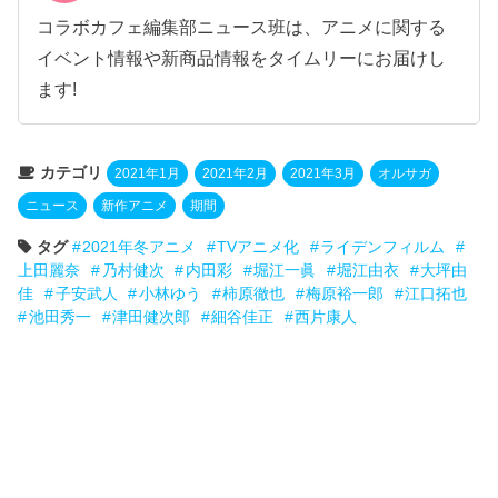
コラボカフェ編集部ニュース班は、アニメに関する
イベント情報や新商品情報をタイムリーにお届けし
ます!
カテゴリ
2021年1月
2021年2月
2021年3月
オルサガ
ニュース
新作アニメ
期間
タグ
2021年冬アニメ
TVアニメ化
ライデンフィルム
上田麗奈
乃村健次
内田彩
堀江一眞
堀江由衣
大坪由
佳
子安武人
小林ゆう
柿原徹也
梅原裕一郎
江口拓也
池田秀一
津田健次郎
細谷佳正
西片康人