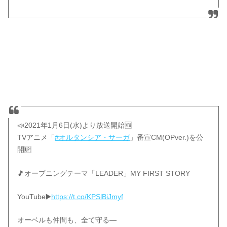
📣2021年1月6日(水)より放送開始🆕
TVアニメ「
#オルタンシア・サーガ
」番宣CM(OPver.)を公
開🆙
🎵オープニングテーマ「LEADER」MY FIRST STORY
YouTube▶️
https://t.co/KPSlBiJmyf
オーベルも仲間も、全て守る―