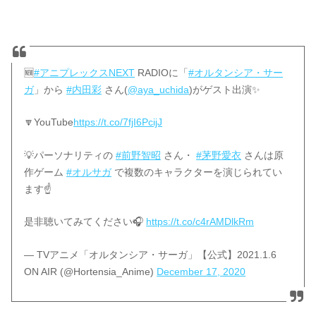
🆕
#アニプレックスNEXT
RADIOに「
#オルタンシア・サー
ガ
」から
#内田彩
さん(
@aya_uchida
)がゲスト出演✨
🔽YouTube
https://t.co/7fjI6PcijJ
💡パーソナリティの
#前野智昭
さん・
#茅野愛衣
さんは原
作ゲーム
#オルサガ
で複数のキャラクターを演じられてい
ます☝️
是非聴いてみてください🎧
https://t.co/c4rAMDlkRm
— TVアニメ「オルタンシア・サーガ」【公式】2021.1.6
ON AIR (@Hortensia_Anime)
December 17, 2020