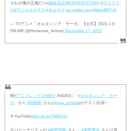
それが俺の正義だ⚔️
#細谷佳正
#MYFIRSTSTORY
#マイファ
ス
#アニメオルサガ
#オルサガ
pic.twitter.com/NiAroBR7v3
— TVアニメ「オルタンシア・サーガ」【公式】2021.1.6
ON AIR (@Hortensia_Anime)
December 17, 2020
🆕
#アニプレックスNEXT
RADIOに「
#オルタンシア・サー
ガ
」から
#内田彩
さん(
@aya_uchida
)がゲスト出演✨
🔽YouTube
https://t.co/7fjI6PcijJ
💡パーソナリティの
#前野智昭
さん・
#茅野愛衣
さんは原