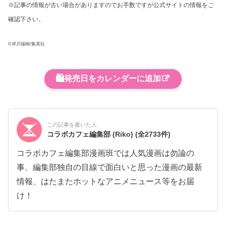
※記事の情報が古い場合がありますのでお手数ですが公式サイトの情報をご
確認下さい。
©︎岸川瑞樹/集英社
🛍️
発売日をカレンダーに追加
この記事を書いた人
コラボカフェ編集部 (Riko)
(全2733件)
コラボカフェ編集部漫画班では人気漫画は勿論の
事、編集部独自の目線で面白いと思った漫画の最新
情報、はたまたホットなアニメニュース等をお届
け！