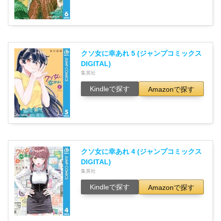
クソ女に幸あれ 5 (ジャンプコミックス
DIGITAL)
集英社
Kindleで探す
Amazonで探す
クソ女に幸あれ 4 (ジャンプコミックス
DIGITAL)
集英社
Kindleで探す
Amazonで探す