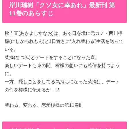
岸川瑞樹「クソ女に幸あれ」最新刊 第
11巻のあらすじ
秋吉直(あきよしすなお)は、ある日を境に元カノ・西川檸
檬(にしかわれもん)と1日置きに“入れ替わる”生活を送って
いる。
菜摘(なつみ)とデートをすることになった直。
楽しいデートも束の間、檸檬の想いにも確信を持つよう
に。
一方、隠しごとをしてる気持ちになった菜摘は、デート
の件を檸檬に伝えるが…!?
替わる、変わる、恋愛模様の第11巻!!