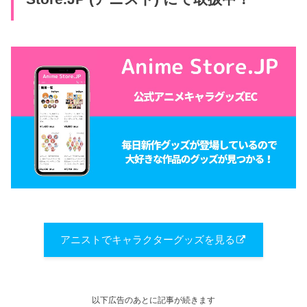
アニストでキャラクターグッズを見る
以下広告のあとに記事が続きます