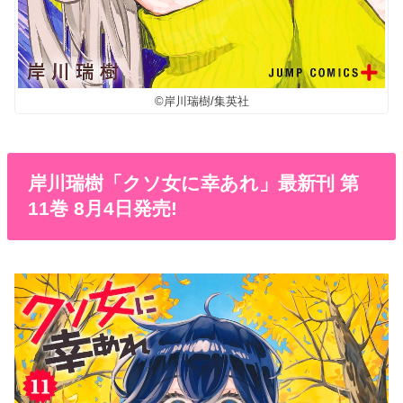
©︎岸川瑞樹/集英社
岸川瑞樹「クソ女に幸あれ」最新刊 第
11巻 8月4日発売!