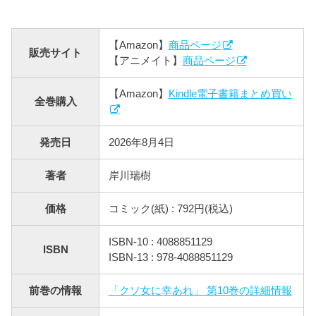
【Amazon】
商品ページ
販売サイト
【アニメイト】
商品ページ
【Amazon】
Kindle電子書籍まとめ買い
全巻購入
発売日
2026年8月4日
著者
岸川瑞樹
価格
コミック(紙) : 792円(税込)
ISBN-10 : 4088851129
ISBN
ISBN-13 : 978-4088851129
前巻の情報
「クソ女に幸あれ」 第10巻の詳細情報