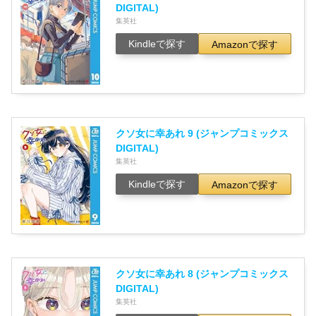
DIGITAL)
集英社
Kindleで探す
Amazonで探す
クソ女に幸あれ 9 (ジャンプコミックス
DIGITAL)
集英社
Kindleで探す
Amazonで探す
クソ女に幸あれ 8 (ジャンプコミックス
DIGITAL)
集英社