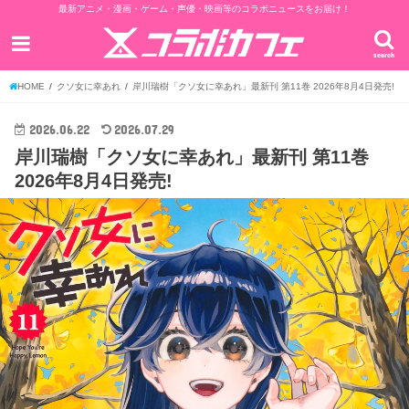
最新アニメ・漫画・ゲーム・声優・映画等のコラボニュースをお届け！
search
HOME
クソ女に幸あれ
岸川瑞樹「クソ女に幸あれ」最新刊 第11巻 2026年8月4日発売!
2026.06.22
2026.07.29
岸川瑞樹「クソ女に幸あれ」最新刊 第11巻
2026年8月4日発売!