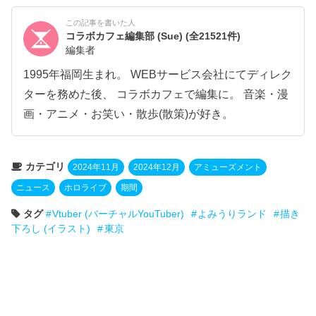
この記事を書いた人
コラボカフェ編集部 (Sue)
(全21521件)
編集者
1995年福岡生まれ。 WEBサービス会社にてディレク
ターを務めた後、 コラボカフェで編集に。 音楽・漫
画・アニメ・お笑い・散歩(散策)が好き。
カテゴリ
2024年11月
2024年12月
アミューズメント
ニュース
ホロライブ
期間
タグ
Vtuber (バーチャルYouTuber)
よみうりランド
描き
下ろし (イラスト)
東京