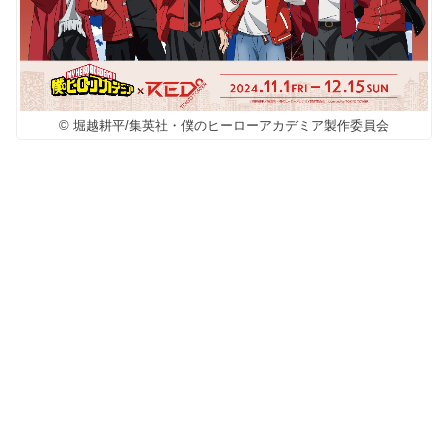
© 堀越耕平/集英社・僕のヒーローアカデミア製作委員会