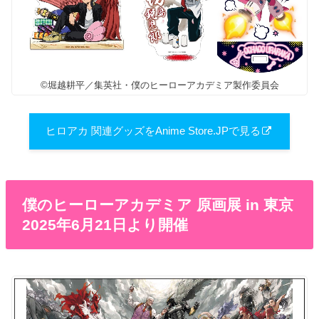
©堀越耕平／集英社・僕のヒーローアカデミア製作委員会
ヒロアカ 関連グッズをAnime Store.JPで見る
僕のヒーローアカデミア 原画展 in 東京
2025年6月21日より開催