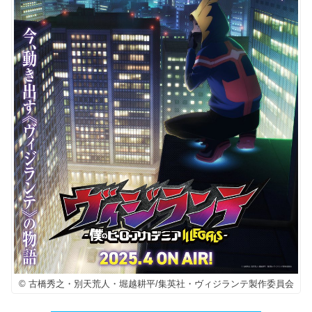
© 古橋秀之・別天荒人・堀越耕平/集英社・ヴィジランテ製作委員会