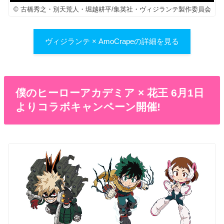
© 古橋秀之・別天荒人・堀越耕平/集英社・ヴィジランテ製作委員会
ヴィジランテ × AmoCrapeの詳細を見る
僕のヒーローアカデミア × 花王 6月1日
よりコラボキャンペーン開催!