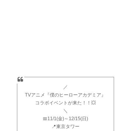
／
TVアニメ『僕のヒーローアカデミア』
コラボイベントが来た！！💥
＼
📅11/1(金)～12/15(日)
📍東京タワー