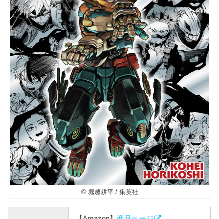
© 堀越耕平 / 集英社
【Amazon】
商品ページ