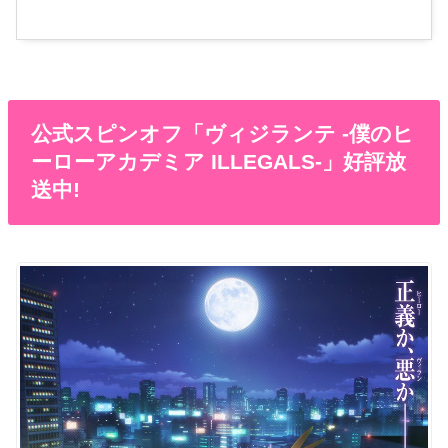
公式スピンオフ「ヴィジランテ -僕のヒ
ーローアカデミア ILLEGALS-」好評放
送中!