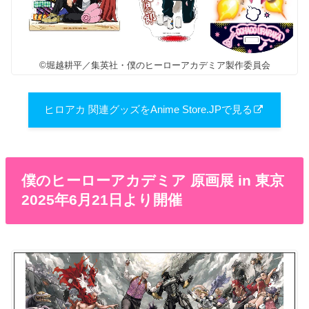
©堀越耕平／集英社・僕のヒーローアカデミア製作委員会
ヒロアカ 関連グッズをAnime Store.JPで見る
僕のヒーローアカデミア 原画展 in 東京
2025年6月21日より開催