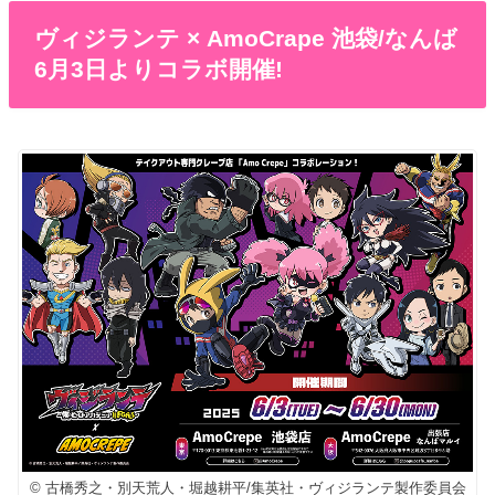
ヴィジランテ × AmoCrape 池袋/なんば
6月3日よりコラボ開催!
© 古橋秀之・別天荒人・堀越耕平/集英社・ヴィジランテ製作委員会