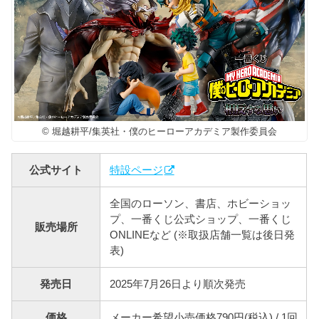
© 堀越耕平/集英社・僕のヒーローアカデミア製作委員会
公式サイト
特設ページ
全国のローソン、書店、ホビーショッ
プ、一番くじ公式ショップ、一番くじ
販売場所
ONLINEなど (※取扱店舗一覧は後日発
表)
発売日
2025年7月26日より順次発売
価格
メーカー希望小売価格790円(税込) / 1回