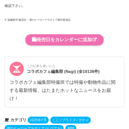
確認下さい。
© 堀越耕平/集英社・僕のヒーローアカデミア製作委員会
🛍️
発売日をカレンダーに追加
この記事を書いた人
コラボカフェ編集部 (Nagi)
(全10138件)
コラボカフェ編集部特撮班では特撮や動物作品に関
する最新情報、はたまたホットなニュースをお届
け！
カテゴリ
2025年7月
くじ / プライズ / ガチャ
僕のヒーローアカデミア (ヒロアカ)
期間