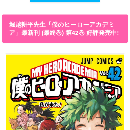
堀越耕平先生「僕のヒーローアカデミ
ア」最新刊 (最終巻) 第42巻 好評発売中!