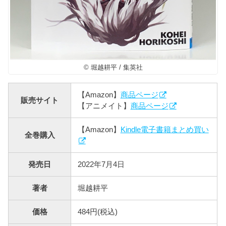
© 堀越耕平 / 集英社
【Amazon】
商品ページ
販売サイト
【アニメイト】
商品ページ
【Amazon】
Kindle電子書籍まとめ買い
全巻購入
発売日
2022年7月4日
著者
堀越耕平
価格
484円(税込)