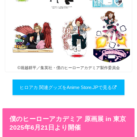
©堀越耕平／集英社・僕のヒーローアカデミア製作委員会
ヒロアカ 関連グッズをAnime Store.JPで見る
僕のヒーローアカデミア 原画展 in 東京
2025年6月21日より開催