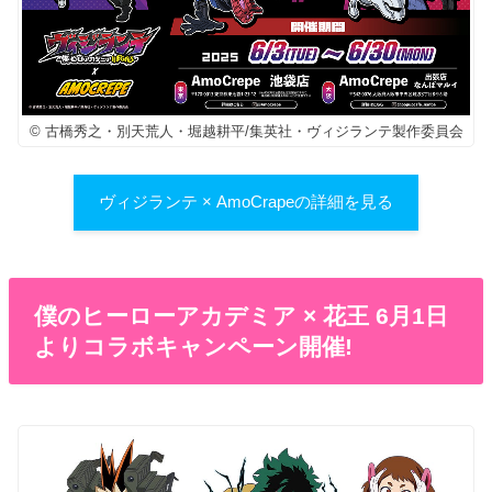
© 古橋秀之・別天荒人・堀越耕平/集英社・ヴィジランテ製作委員会
ヴィジランテ × AmoCrapeの詳細を見る
僕のヒーローアカデミア × 花王 6月1日
よりコラボキャンペーン開催!