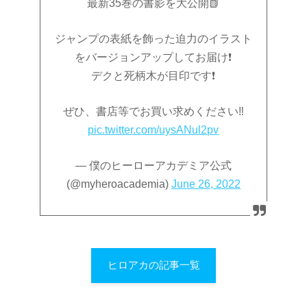
最新35巻の書影を大公開📗
ジャンプの表紙を飾った迫力のイラスト
をバージョンアップしてお届け❗️
デクと死柄木が目印です❗️
ぜひ、書店等でお買い求めください‼️
pic.twitter.com/uysANul2pv
— 僕のヒーローアカデミア公式
(@myheroacademia)
June 26, 2022
ヒロアカの記事一覧