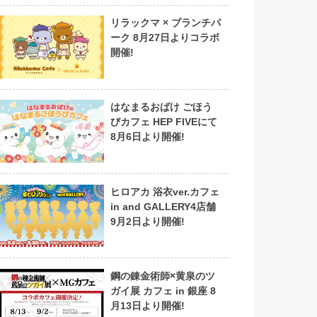
リラックマ × ブランチパ
ーク 8月27日よりコラボ
開催!
はなまるおばけ ごほう
びカフェ HEP FIVEにて
8月6日より開催!
ヒロアカ 浴衣ver.カフェ
in and GALLERY4店舗
9月2日より開催!
鋼の錬金術師×黄泉のツ
ガイ展 カフェ in 銀座 8
月13日より開催!