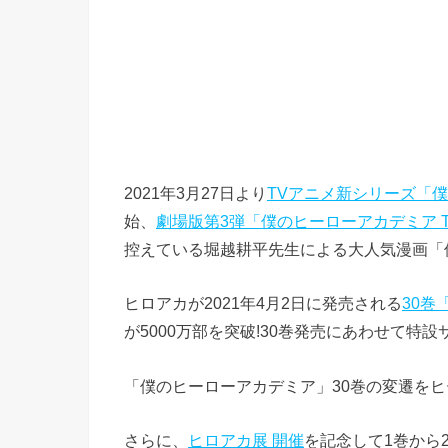
2021年3月27日より
TVアニメ新シリーズ「僕
始、
劇場版第3弾「僕のヒーローアカデミア TH
控えている堀越耕平先生による大人気漫画「僕
ヒロアカが2021年4月2日に発売される
30巻
が5000万部を突破!30巻発売にあわせて特設
「僕のヒーローアカデミア」30巻の変遷をヒ
さらに、
ヒロアカ展 開催
を記念して1巻から2