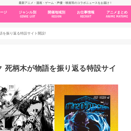
最新アニメ・漫画・ゲーム・声優・映画等のコラボニュースをお届け！
ページ
ジャンル別
開催地域別
お仕事情報
アニメまとめ
GENRE LIST
REGION
RECRUIT
ANIME MATOME
コラボカフェ
常設店舗
ポップアップストア
原画展・展示会
くじ / プライズ / ガチャ
店舗系コラボ
テーマパーク・遊園地
アニメ・漫画の期間限定イベント
グッズ
ファッション
コミック・ムック本
新作アニメ情報
ニュース
池袋
秋葉原
新宿
大阪
福岡
名古屋
カプコン
NSグループ
BENELIC
アニメイト
トランジットホールディングス
モトヤフーズ
TOWER RECORDS
タブリエ・マーケティング
GENDA GiGO Entertainment
が物語を振り返る特設サイト開設!
 デク 死柄木が物語を振り返る特設サイ