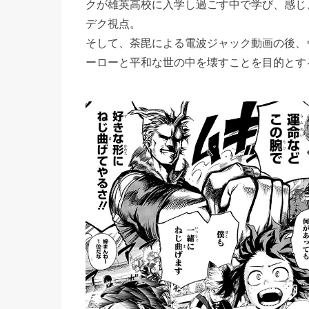
クが雄英高校に入学し過ごす中で学び、感じ
デク視点。
そして、荼毘による電波ジャック動画の後、
ーローと平和な世の中を壊すことを目的とす