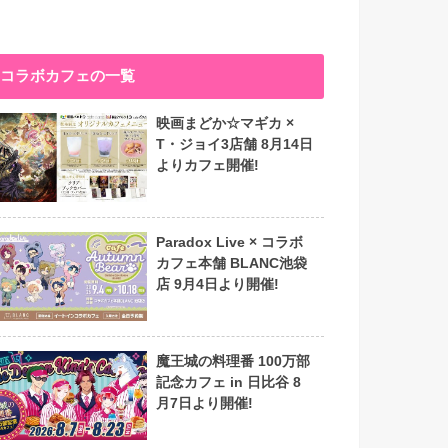
コラボカフェの一覧
映画まどか☆マギカ ×
T・ジョイ3店舗 8月14日
よりカフェ開催!
Paradox Live × コラボ
カフェ本舗 BLANC池袋
店 9月4日より開催!
魔王城の料理番 100万部
記念カフェ in 日比谷 8
月7日より開催!