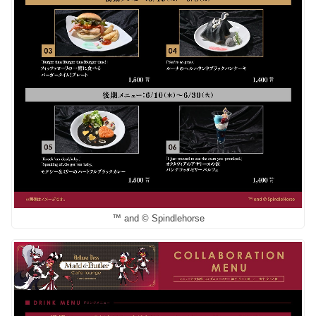
™ and © Spindlehorse