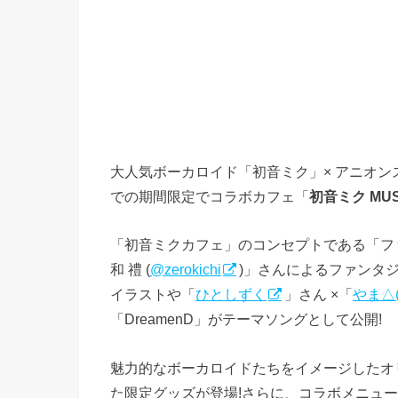
大人気ボーカロイド「初音ミク」× アニオンステ
での期間限定でコラボカフェ「
初音ミク MUSI
「初音ミクカフェ」のコンセプトである「フ
和 禮 (
@zerokichi
)」さんによるファンタ
イラストや「
ひとしずく
」さん ×「
やま△
「DreamenD」がテーマソングとして公開!
魅力的なボーカロイドたちをイメージしたオ
た限定グッズが登場!さらに、コラボメニュー