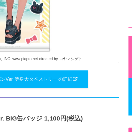
a, INC. www.piapro.net directed by コヤマシゲト
パンVer. 等身大タペストリー の詳細
 BIG缶バッジ 1,100円(税込)