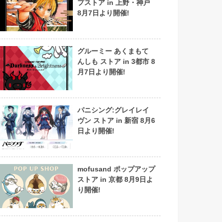
プストア in 上野・神戸
8月7日より開催!
グルーミー あくまもて
んしも ストア in 3都市 8
月7日より開催!
パニシング:グレイレイ
ヴン ストア in 新宿 8月6
日より開催!
mofusand ポップアップ
ストア in 京都 8月9日よ
り開催!