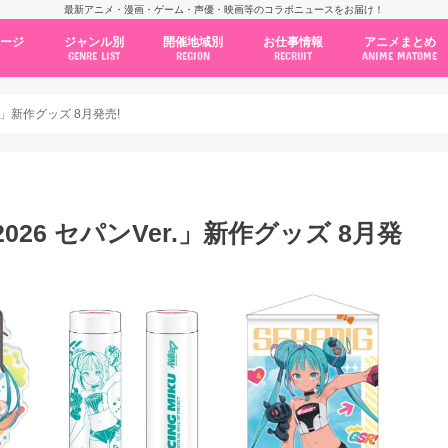
最新アニメ・漫画・ゲーム・声優・映画等のコラボニュースをお届け！
ページ
ジャンル別
開催地域別
お仕事情報
アニメまとめ
GENRE LIST
REGION
RECRUIT
ANIME MATOME
コラボカフェ
常設店舗
ポップアップストア
原画展・展示会
くじ / プライズ / ガチャ
店舗系コラボ
テーマパーク・遊園地
アニメ・漫画の期間限定イベント
グッズ
ファッション
コミック・ムック本
新作アニメ情報
ニュース
池袋
秋葉原
新宿
大阪
福岡
名古屋
カプコン
NSグループ
BENELIC
アニメイト
トランジットホールディングス
モトヤフーズ
TOWER RECORDS
タブリエ・マーケティング
GENDA GiGO Entertainment
.」新作グッズ 8月発売!
26 セパンVer.」新作グッズ 8月発