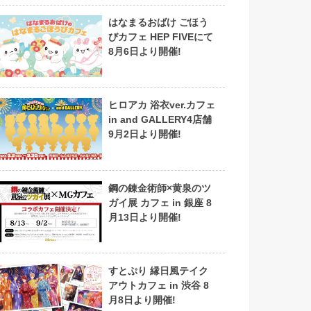
はなまるおばけ ごほう
びカフェ HEP FIVEにて
8月6日より開催!
ヒロアカ 浴衣ver.カフェ
in and GALLERY4店舗
9月2日より開催!
鋼の錬金術師×黄泉のツ
ガイ展 カフェ in 銀座 8
月13日より開催!
すとぷり 縁日風テイク
アウトカフェ in 渋谷 8
月8日より開催!