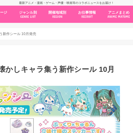
最新アニメ・漫画・ゲーム・声優・映画等のコラボニュースをお届け！
ページ
ジャンル別
開催地域別
お仕事情報
アニメまとめ
GENRE LIST
REGION
RECRUIT
ANIME MATOME
コラボカフェ
常設店舗
ポップアップストア
原画展・展示会
くじ / プライズ / ガチャ
店舗系コラボ
テーマパーク・遊園地
アニメ・漫画の期間限定イベント
グッズ
ファッション
コミック・ムック本
新作アニメ情報
ニュース
池袋
秋葉原
新宿
大阪
福岡
名古屋
カプコン
NSグループ
BENELIC
アニメイト
トランジットホールディングス
モトヤフーズ
TOWER RECORDS
タブリエ・マーケティング
GENDA GiGO Entertainment
う新作シール 10月発売
 懐かしキャラ集う新作シール 10月