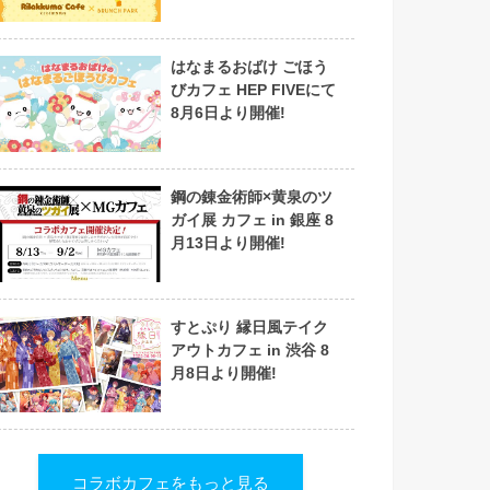
はなまるおばけ ごほう
びカフェ HEP FIVEにて
8月6日より開催!
鋼の錬金術師×黄泉のツ
ガイ展 カフェ in 銀座 8
月13日より開催!
すとぷり 縁日風テイク
アウトカフェ in 渋谷 8
月8日より開催!
コラボカフェをもっと見る