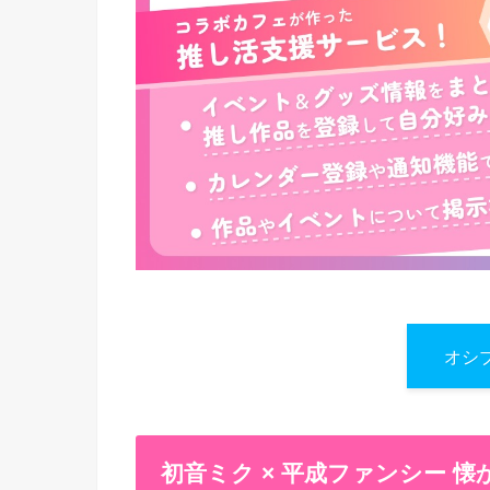
オシ
初音ミク × 平成ファンシー 懐