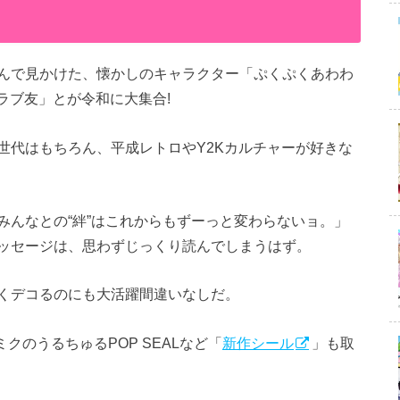
んで見かけた、懐かしのキャラクター「ぷくぷくあわわ
と♡ラブ友」とが令和に大集合!
世代はもちろん、平成レトロやY2Kカルチャーが好きな
みんなとの“絆”はこれからもずーっと変わらないョ。」
ッセージは、思わずじっくり読んでしまうはず。
くデコるのにも大活躍間違いなしだ。
初音ミクのうるちゅるPOP SEALなど「
新作シール
」も取