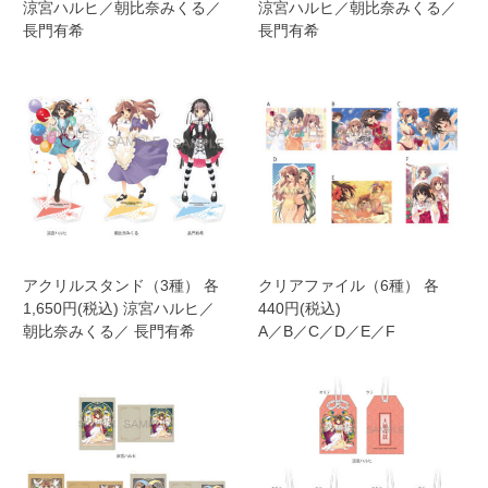
涼宮ハルヒ／朝比奈みくる／
涼宮ハルヒ／朝比奈みくる／
長門有希
長門有希
アクリルスタンド（3種） 各
クリアファイル（6種） 各
1,650円(税込) 涼宮ハルヒ／
440円(税込)
朝比奈みくる／ 長門有希
A／B／C／D／E／F