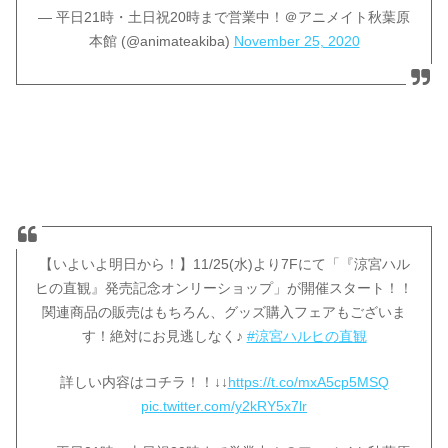
— 平日21時・土日祝20時まで営業中！＠アニメイト秋葉原
本館 (@animateakiba)
November 25, 2020
【いよいよ明日から！】11/25(水)より7Fにて「『涼宮ハル
ヒの直観』発売記念オンリーショップ」が開催スタート！！
関連商品の販売はもちろん、グッズ購入フェアもございま
す！絶対にお見逃しなく♪
#涼宮ハルヒの直観
詳しい内容はコチラ！！↓↓
https://t.co/mxA5cp5MSQ
pic.twitter.com/y2kRY5x7lr