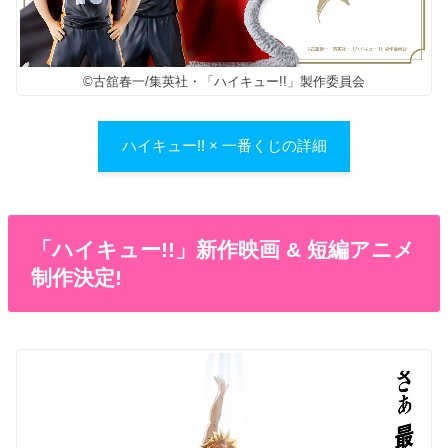
©古舘春一/集英社・「ハイキュー!!」製作委員会
ハイキュー!! × 一番くじの詳細
「ハイキュー!!」新作映画 & 短編アニメ
制作決定!