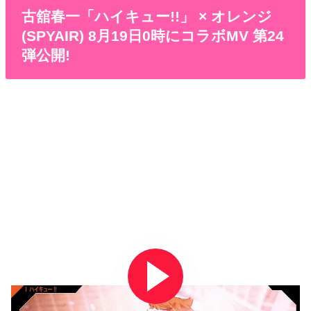
古舘春一「ハイキュー!!」 × オレンジ
(SPYAIR) 8月19日0時にコラボMV 第24
弾公開!