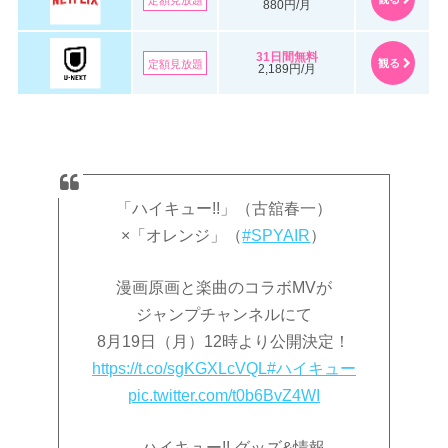
880円/月
31日間無料
観る
定額見放題
2,189円/月
「ハイキュー!!」（古舘春一）
×「オレンジ」（
#SPYAIR
）
漫画原画と楽曲のコラボMVが
ジャンプチャンネルにて
8月19日（月）12時より公開決定！
https://t.co/sgKGXLcVQL
#ハイキュー
pic.twitter.com/t0b6BvZ4WI
— ハイキュー!! グッズ&情報