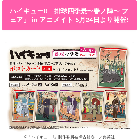
ハイキュー!!「排球四季景〜春ノ陣〜 フ
ェア」 in アニメイト 5月24日より開催!
©「ハイキュー!!」製作委員会 ©古舘春一／集英社