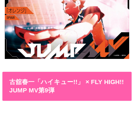
古舘春一「ハイキュー!!」 × FLY HIGH!!
JUMP MV第9弾