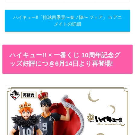
ハイキュー!!「排球四季景〜春ノ陣〜 フェア」 in アニ
メイトの詳細
ハイキュー!! × 一番くじ 10周年記念グ
ッズ好評につき6月14日より再登場!