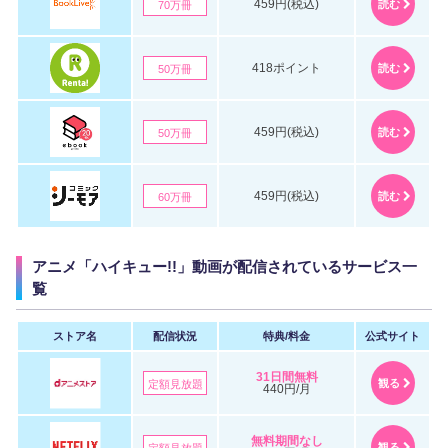
459円(税込)
読む
70万冊
418ポイント
読む
50万冊
459円(税込)
読む
50万冊
459円(税込)
読む
60万冊
アニメ「ハイキュー!!」動画が配信されているサービス一
覧
ストア名
配信状況
特典/料金
公式サイト
31日間無料
観る
定額見放題
440円/月
無料期間なし
観る
定額見放題