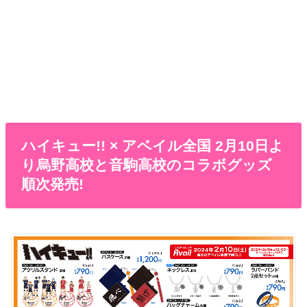
ハイキュー!! × アベイル全国 2月10日よ
り烏野高校と音駒高校のコラボグッズ
順次発売!