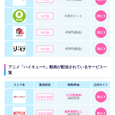
418ポイント
読む
50万冊
459円(税込)
読む
50万冊
459円(税込)
読む
60万冊
アニメ「ハイキュー!!」動画が配信されているサービス一
覧
ストア名
配信状況
特典/料金
公式サイト
31日間無料
観る
定額見放題
440円/月
無料期間なし
観る
定額見放題
880円/月