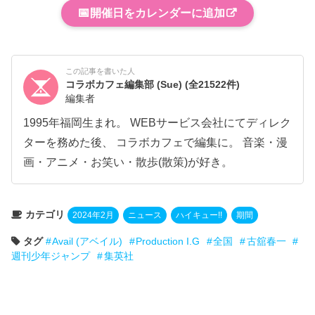
📅
開催日をカレンダーに追加
この記事を書いた人
コラボカフェ編集部 (Sue)
(全21522件)
編集者
1995年福岡生まれ。 WEBサービス会社にてディレク
ターを務めた後、 コラボカフェで編集に。 音楽・漫
画・アニメ・お笑い・散歩(散策)が好き。
カテゴリ
2024年2月
ニュース
ハイキュー!!
期間
タグ
Avail (アベイル)
Production I.G
全国
古舘春一
週刊少年ジャンプ
集英社