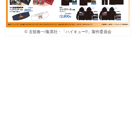
© 古舘春一/集英社・「ハイキュー!!」製作委員会