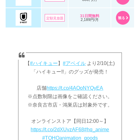
31日間無料
観る
定額見放題
2,189円/月
【
#ハイキュー
】
#アベイル
より2/10(土)
「ハイキュー!!」のグッズが発売！
店舗
https://t.co/4AOoNYQyEA
※点数制限は画像をご確認ください。
※奈良古市店・鴻巣店は対象外です。
オンラインストア【同日12:00～】
https://t.co/2dXUvzAF68
#hq_anime
#TOHOanimation_goods