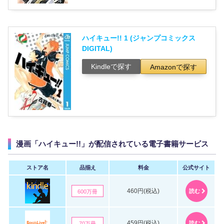
ハイキュー!! 1 (ジャンプコミックス
DIGITAL)
Kindleで探す
Amazonで探す
漫画「ハイキュー!!」が配信されている電子書籍サービス
ストア名
品揃え
料金
公式サイト
460円(税込)
読む
600万冊
459円(税込)
読む
70万冊