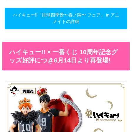
ハイキュー!!「排球四季景〜春ノ陣〜 フェア」 in アニ
メイトの詳細
ハイキュー!! × 一番くじ 10周年記念グ
ッズ好評につき6月14日より再登場!