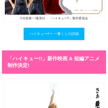
©古舘春一/集英社・「ハイキュー!!」製作委員会
ハイキュー!! × 一番くじの詳細
「ハイキュー!!」新作映画 & 短編アニメ
制作決定!