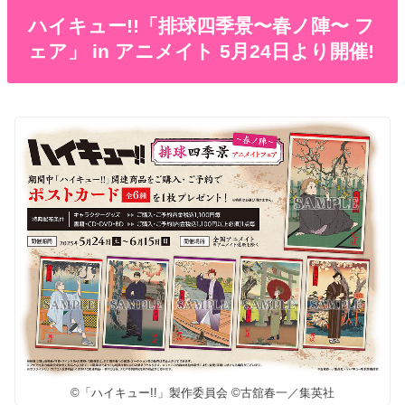
ハイキュー!!「排球四季景〜春ノ陣〜 フ
ェア」 in アニメイト 5月24日より開催!
©「ハイキュー!!」製作委員会 ©古舘春一／集英社