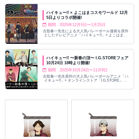
される。躍動感あふれるフィギュアをはじめ、作中
に登場するデザインが施されたアイテムをラインア
ップ！
ハイキュー!! × よこはまコスモワールド 12月
5日よりコラボ開催!
期間 : 2025年12月5日〜1月25日
古舘春一先生による大人気バレーボール漫画を原作
としたテレビアニメ「ハイキュー!!」× よこはまコ
スモワールドによるコラボイベントが、2025年12
月5日〜2026年1月25日までの期間限定で開催！夜
の遊園地がテーマの新規描き下ろしビジュアルを使
用したグッズ、キッチンカー・ミニゲームやスタン
プラリーなどが登場！
ハイキュー!! 〜新春の頂〜 I.G.STOREフェア
10月24日 18時より開催!
期間 : 2025年10月24日〜11月9日
古舘春一先生原作の大人気バレーボールアニメ「ハ
イキュー!!」× オンラインストア「I.G.STORE」に
て、2025年10月24日 18時〜11月9日 23時59分ま
で「ハイキュー!!〜新春の頂〜 I.G.STOREフェア」
が開催される。羽子板をテーマとした描き下ろしイ
ラストの新作グッズが多数発売!