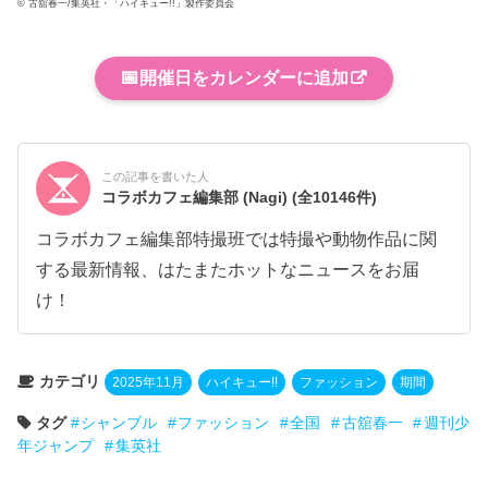
© 古舘春一/集英社・「ハイキュー!!」製作委員会
📅
開催日をカレンダーに追加
この記事を書いた人
コラボカフェ編集部 (Nagi)
(全10146件)
コラボカフェ編集部特撮班では特撮や動物作品に関
する最新情報、はたまたホットなニュースをお届
け！
カテゴリ
2025年11月
ハイキュー!!
ファッション
期間
タグ
シャンブル
ファッション
全国
古舘春一
週刊少
年ジャンプ
集英社