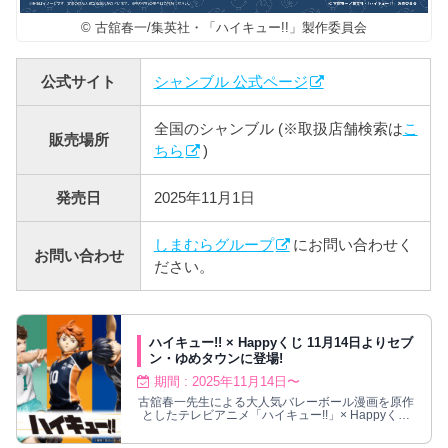
© 古舘春一/集英社・「ハイキュー!!」製作委員会
公式サイト
シャンブル 公式ページ
全国のシャンブル (※取扱店舗検索は
こ
販売場所
ちら
)
発売日
2025年11月1日
しまむらグループ
にお問い合わせく
お問い合わせ
ださい。
ハイキュー!! × Happyくじ 11月14日よりセブ
ン・ゆめタウンに登場!
期間 : 2025年11月14日〜
古舘春一先生による大人気バレーボール漫画を原作
としたテレビアニメ「ハイキュー!!」× Happyくじ
による商品が、2025年11月14日よりセブン−イレ
ブン・イトーヨーカドー・ゆめタウンなどにて発売