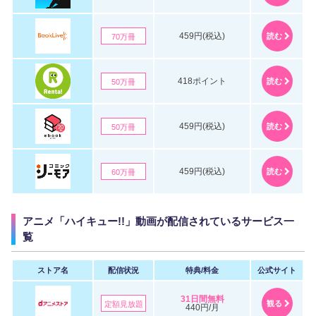
459円(税込)
読む
70万冊
418ポイント
読む
50万冊
459円(税込)
読む
50万冊
459円(税込)
読む
60万冊
アニメ「ハイキュー!!」動画が配信されているサービス一
覧
ストア名
配信状況
特典/料金
公式サイト
31日間無料
観る
定額見放題
440円/月