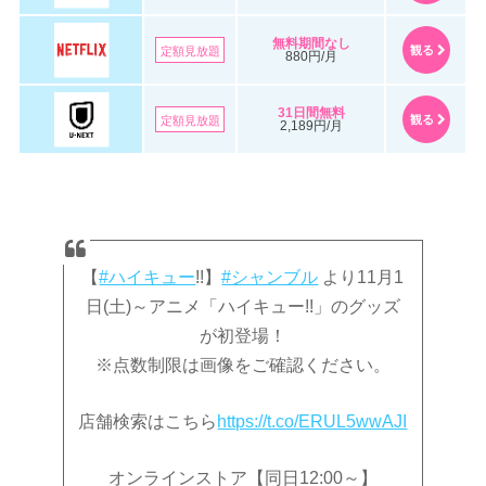
無料期間なし
観る
定額見放題
880円/月
31日間無料
観る
定額見放題
2,189円/月
【
#ハイキュー
!!】
#シャンブル
より11月1
日(土)～アニメ「ハイキュー!!」のグッズ
が初登場！
※点数制限は画像をご確認ください。
店舗検索はこちら
https://t.co/ERUL5wwAJI
オンラインストア【同日12:00～】