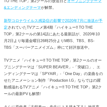
TO THE TOP」第2クールの放送日と
オープニングテーマ
&エンディングテーマ
が解禁。
新型コロナウイルス感染症の影響で2020年7月に放送が予
定
されていたTVアニメ第4期「ハイキュー!! TO THE
TOP」第2クールの第14話にあたる最新話が、2020年10
月2日より毎週金曜日26時25分よりMBS、TBS、BS-
TBS「スーパーアニメイズム」枠にて好評放送中。
TVアニメ「ハイキュー!! TO THE TOP」第2クールのオー
プニングテーマは「SUPER BEAVER」-「突破口」、エ
ンディングテーマは「SPYAIR」-「One Day」の楽曲をの
せたアニメーション制作「Production I.G」ならではの躍
動感溢れるTVアニメ「ハイキュー!! TO THE TOP」第2ク
ールの最新PVも解禁!
さらに原作者「古舘春一」先生による描き下ろし放送直