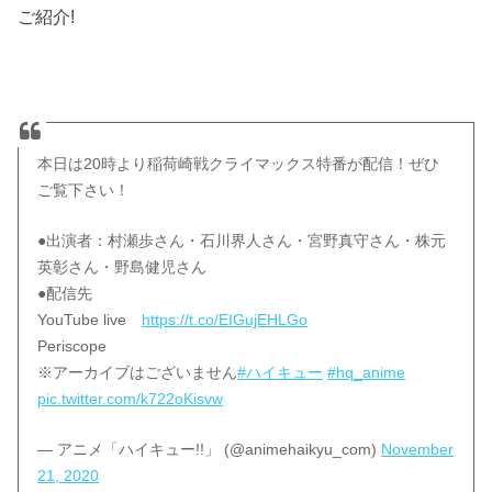
ご紹介!
本日は20時より稲荷崎戦クライマックス特番が配信！ぜひ
ご覧下さい！
●出演者：村瀬歩さん・石川界人さん・宮野真守さん・株元
英彰さん・野島健児さん
●配信先
YouTube live
https://t.co/EIGujEHLGo
Periscope
※アーカイブはございません
#ハイキュー
#hq_anime
pic.twitter.com/k722oKisvw
— アニメ「ハイキュー!!」 (@animehaikyu_com)
November
21, 2020