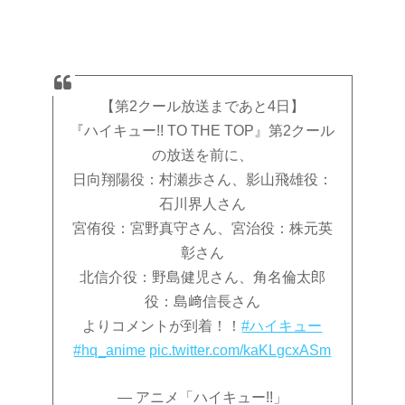
【第2クール放送まであと4日】
『ハイキュー!! TO THE TOP』第2クール
の放送を前に、
日向翔陽役：村瀬歩さん、影山飛雄役：
石川界人さん
宮侑役：宮野真守さん、宮治役：株元英
彰さん
北信介役：野島健児さん、角名倫太郎
役：島﨑信長さん
よりコメントが到着！！
#ハイキュー
#hq_anime
pic.twitter.com/kaKLgcxASm
— アニメ「ハイキュー!!」