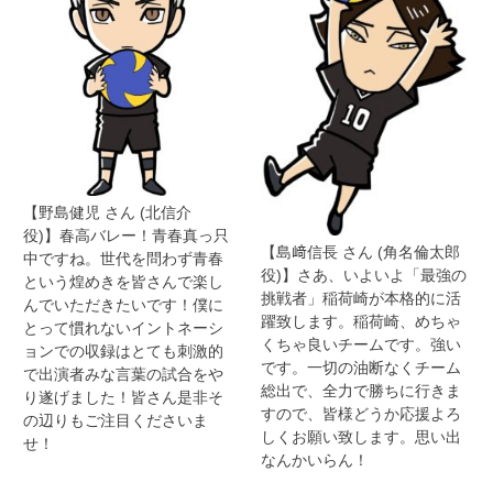
【野島健児 さん (北信介
役)】春高バレー！青春真っ只
【島﨑信長 さん (角名倫太郎
中ですね。世代を問わず青春
役)】さあ、いよいよ「最強の
という煌めきを皆さんで楽し
挑戦者」稲荷崎が本格的に活
んでいただきたいです！僕に
躍致します。稲荷崎、めちゃ
とって慣れないイントネーシ
くちゃ良いチームです。強い
ョンでの収録はとても刺激的
です。一切の油断なくチーム
で出演者みな言葉の試合をや
総出で、全力で勝ちに行きま
り遂げました！皆さん是非そ
すので、皆様どうか応援よろ
の辺りもご注目くださいま
しくお願い致します。思い出
せ！
なんかいらん！