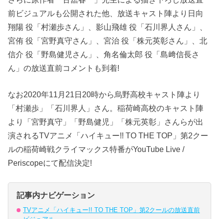
前ビジュアルも公開された他、放送キャスト陣より日向
翔陽 役「村瀬歩さん」、影山飛雄 役「石川界人さん」、
宮侑 役「宮野真守さん」、宮治 役「株元英彰さん」、北
信介 役「野島健児さん」、角名倫太郎 役「島﨑信長さ
ん」の放送直前コメントも到着!
なお2020年11月21日20時から烏野高校キャスト陣より
「村瀬歩」「石川界人」さん。稲荷崎高校のキャスト陣
より「宮野真守」「野島健児」「株元英彰」さんらが出
演されるTVアニメ「ハイキュー!! TO THE TOP」第2クー
ルの稲荷崎戦クライマックス特番がYouTube Live /
Periscopeにて配信決定!
記事内ナビゲーション
TVアニメ「ハイキュー!! TO THE TOP」第2クールの放送直前