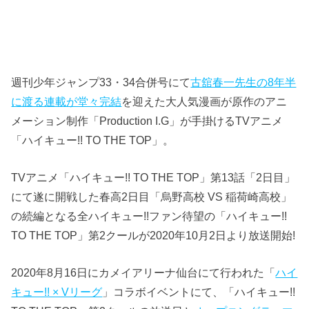
週刊少年ジャンプ33・34合併号にて
古舘春一先生の8年半
に渡る連載が堂々完結
を迎えた大人気漫画が原作のアニ
メーション制作「Production I.G」が手掛けるTVアニメ
「ハイキュー!! TO THE TOP」。
TVアニメ「ハイキュー!! TO THE TOP」第13話「2日目」
にて遂に開戦した春高2日目「烏野高校 VS 稲荷崎高校」
の続編となる全ハイキュー!!ファン待望の「ハイキュー!!
TO THE TOP」第2クールが2020年10月2日より放送開始!
2020年8月16日にカメイアリーナ仙台にて行われた「
ハイ
キュー!! × Vリーグ
」コラボイベントにて、「ハイキュー!!