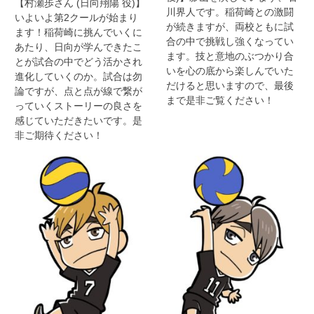
【村瀬歩さん (日向翔陽 役)】
川界人です。稲荷崎との激闘
いよいよ第2クールが始まり
が続きますが、両校ともに試
ます！稲荷崎に挑んでいくに
合の中で挑戦し強くなってい
あたり、日向が学んできたこ
ます。技と意地のぶつかり合
とが試合の中でどう活かされ
いを心の底から楽しんでいた
進化していくのか。試合は勿
だけると思いますので、最後
論ですが、点と点が線で繋が
まで是非ご覧ください！
っていくストーリーの良さを
感じていただきたいです。是
非ご期待ください！