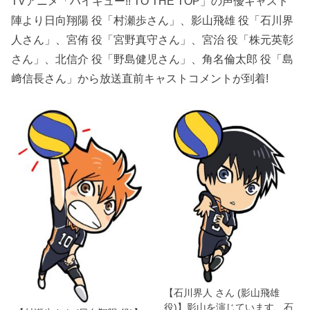
TVアニメ「ハイキュー!! TO THE TOP」の声優キャスト
陣より日向翔陽 役「村瀬歩さん」、影山飛雄 役「石川界
人さん」、宮侑 役「宮野真守さん」、宮治 役「株元英彰
さん」、北信介 役「野島健児さん」、角名倫太郎 役「島
﨑信長さん」から放送直前キャストコメントが到着!
【石川界人 さん (影山飛雄
役)】影山を演じています、石