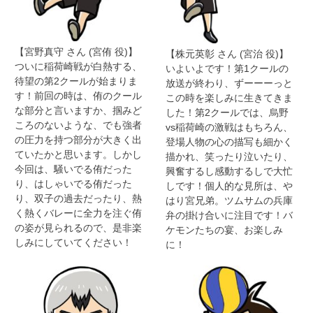
【宮野真守 さん (宮侑 役)】
【株元英彰 さん (宮治 役)】
ついに稲荷崎戦が白熱する、
いよいよです！第1クールの
待望の第2クールが始まりま
放送が終わり、ずーーーっと
す！前回の時は、侑のクール
この時を楽しみに生きてきま
な部分と言いますか、掴みど
した！第2クールでは、烏野
ころのないような、でも強者
vs稲荷崎の激戦はもちろん、
の圧力を持つ部分が大きく出
登場人物の心の描写も細かく
ていたかと思います。しかし
描かれ、笑ったり泣いたり、
今回は、騒いでる侑だった
興奮するし感動するしで大忙
り、はしゃいでる侑だった
しです！個人的な見所は、や
り、双子の過去だったり、熱
はり宮兄弟。ツムサムの兵庫
く熱くバレーに全力を注ぐ侑
弁の掛け合いに注目です！バ
の姿が見られるので、是非楽
ケモンたちの宴、お楽しみ
しみにしていてください！
に！