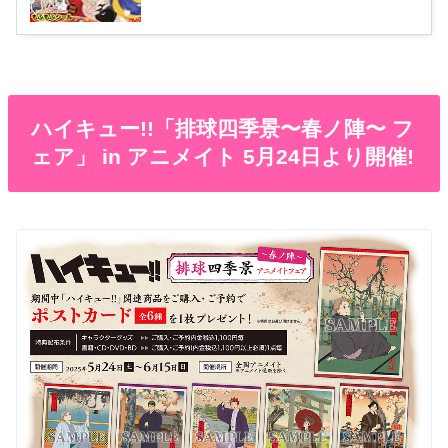
ハイキュー!!「排球四季景〜春ノ陣〜 フ
ェア」 in アニメイト 5月24日より開催!