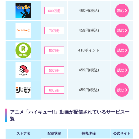
460円(税込)
読む
600万冊
459円(税込)
読む
70万冊
418ポイント
読む
50万冊
459円(税込)
読む
50万冊
459円(税込)
読む
60万冊
アニメ「ハイキュー!!」動画が配信されているサービス一
覧
ストア名
配信状況
特典/料金
公式サイト