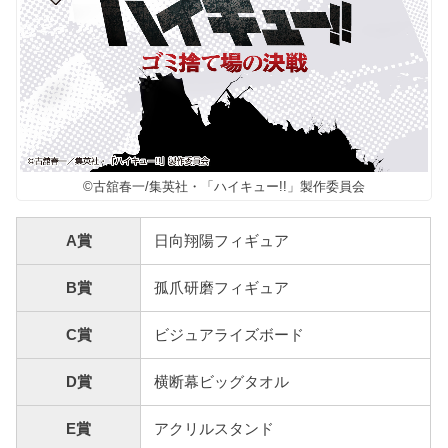
©古舘春一/集英社・「ハイキュー!!」製作委員会
A賞
日向翔陽フィギュア
B賞
孤爪研磨フィギュア
C賞
ビジュアライズボード
D賞
横断幕ビッグタオル
E賞
アクリルスタンド