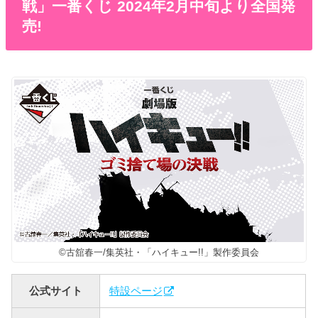
戦」一番くじ 2024年2月中旬より全国発
売!
©古舘春一/集英社・「ハイキュー!!」製作委員会
公式サイト
特設ページ