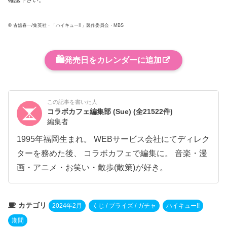
確認下さい。
© 古舘春一/集英社・「ハイキュー!!」製作委員会・MBS
🛍️
発売日をカレンダーに追加
この記事を書いた人
コラボカフェ編集部 (Sue)
(全21522件)
編集者
1995年福岡生まれ。 WEBサービス会社にてディレク
ターを務めた後、 コラボカフェで編集に。 音楽・漫
画・アニメ・お笑い・散歩(散策)が好き。
カテゴリ
2024年2月
くじ / プライズ / ガチャ
ハイキュー!!
期間