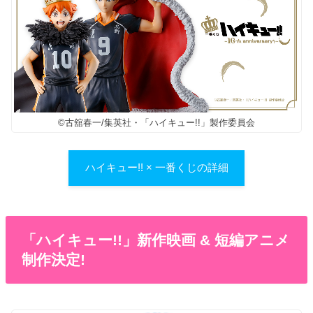
©古舘春一/集英社・「ハイキュー!!」製作委員会
ハイキュー!! × 一番くじの詳細
「ハイキュー!!」新作映画 & 短編アニメ
制作決定!