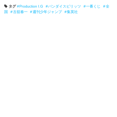
タグ
Production I.G
バンダイスピリッツ
一番くじ
全
国
古舘春一
週刊少年ジャンプ
集英社