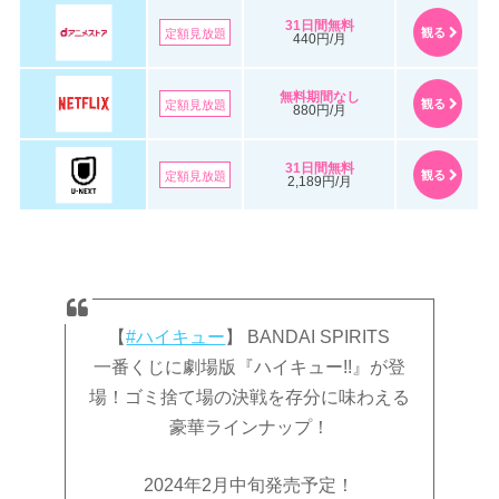
31日間無料
観る
定額見放題
440円/月
無料期間なし
観る
定額見放題
880円/月
31日間無料
観る
定額見放題
2,189円/月
【
#ハイキュー
】 BANDAI SPIRITS
一番くじに劇場版『ハイキュー!!』が登
場！ゴミ捨て場の決戦を存分に味わえる
豪華ラインナップ！
2024年2月中旬発売予定！