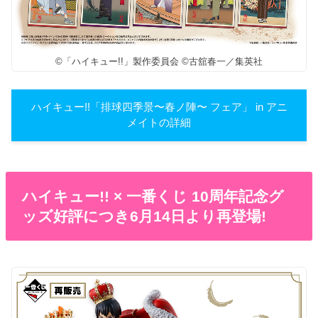
©「ハイキュー!!」製作委員会 ©古舘春一／集英社
ハイキュー!!「排球四季景〜春ノ陣〜 フェア」 in アニ
メイトの詳細
ハイキュー!! × 一番くじ 10周年記念グ
ッズ好評につき6月14日より再登場!