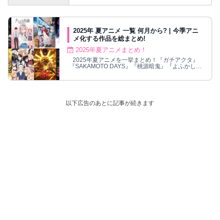
2025年 夏アニメ 一覧 何月から? | 今季アニ
メ化する作品を総まとめ!
2025年夏アニメまとめ！
2025年夏アニメを一挙まとめ！『ガチアクタ』
『SAKAMOTO DAYS』『桃源暗鬼』『よふかしの
うた 第2期』『薫る花は凛と咲く』『タコピーの原
罪』『着せ恋』『第七王子』『ダンダダン 第2期』
など注目作品の放送時期や放送局・配信・主題歌・
スタッフ情報を完全網羅。今期の見るべきアニメ化
作品の情報がすぐわかる！
以下広告のあとに記事が続きます