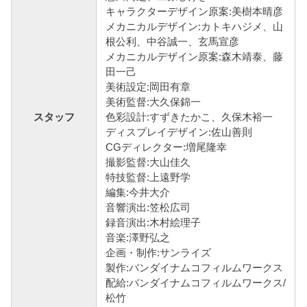
キャラクターデザイン原案:美樹本晴彦
メカニカルデザイン:カトキハジメ、山
根公利、中谷誠一、玄馬宣彦
メカニカルデザイン原案:森木靖泰、藤
田一己
美術設定:岡田有章
美術監督:大久保錦一
スタッフ
色彩設計:すずきたかこ、久保木裕一
ディスプレイデザイン:佐山善則
CGディレクター:増尾隆幸
撮影監督:大山佳久
特技監督:上遠野学
編集:今井大介
音響演出:笠松広司
録音演出:木村絵理子
音楽:澤野弘之
企画・制作:サンライズ
製作:バンダイナムコフィルムワークス
配給:バンダイナムコフィルムワークス/
松竹