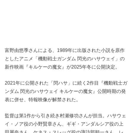
富野由悠季さんによる、1989年に出版された小説を原作
としたアニメ「機動戦士ガンダム 閃光のハサウェイ」の
新作映画『キルケーの魔女』が2025年冬に公開決定。
2021年に公開された「閃ハサ」に続く2作目『機動戦士ガ
ンダム 閃光のハサウェイ キルケーの魔女』公開時期の発
表に併せ、特報映像が解禁された。
監督は第1作から引き続き村瀬修功さんが担当。ハサウェ
イ・ノア役の小野賢章さん、ギギ・アンダルシア役の上
田麗奈さん、ケネス・スレッグ役の諏訪部順一さん、レ