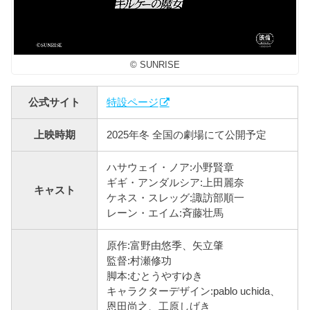
© SUNRISE
公式サイト
特設ページ
上映時期
2025年冬 全国の劇場にて公開予定
ハサウェイ・ノア:小野賢章
ギギ・アンダルシア:上田麗奈
キャスト
ケネス・スレッグ:諏訪部順一
レーン・エイム:斉藤壮馬
原作:富野由悠季、矢立肇
監督:村瀬修功
脚本:むとうやすゆき
キャラクターデザイン:pablo uchida、
恩田尚之、工原しげき