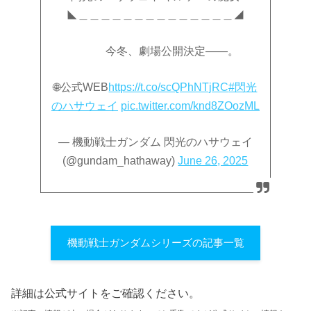
◣＿＿＿＿＿＿＿＿＿＿＿＿＿＿◢
今冬、劇場公開決定——。
🌐公式WEB
https://t.co/scQPhNTjRC
#閃光
のハサウェイ
pic.twitter.com/knd8ZOozML
— 機動戦士ガンダム 閃光のハサウェイ
(@gundam_hathaway)
June 26, 2025
機動戦士ガンダムシリーズの記事一覧
詳細は公式サイトをご確認ください。