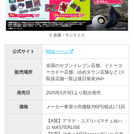
© 創通・サンライズ
公式サイト
特設ページ
全国のセブンイレブン店舗、イトーヨ
販売場所
ーカドー店舗、ゆめタウン店舗など (※
取扱店舗一覧は後日発表)/td>
発売日
2025年5月9日より順次発売
価格
メーカー希望小売価格700円(税込) / 1回
【A賞】アマテ・ユズリハ(マチュ)&ハ
ロ MASTERLISE
【B賞】マチュ&GQuuuuuuX(ジークア