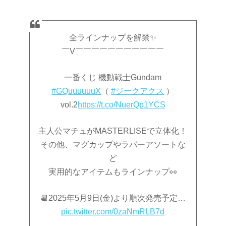
全ラインナップを解禁✨
￣V￣￣￣￣￣￣￣￣￣￣￣
一番くじ 機動戦士Gundam
#GQuuuuuuX
（
#ジークアクス
）
vol.2
https://t.co/NuerQp1YCS
主人公マチュがMASTERLISEで立体化！
その他、マグカップやラバーアソートな
ど
実用的なアイテムもラインナップ👀
📆2025年5月9日(金)より順次発売予定…
pic.twitter.com/0zaNmRLB7d