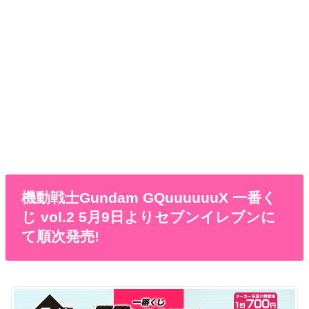
機動戦士Gundam GQuuuuuuX 一番く
じ vol.2 5月9日よりセブンイレブンに
て順次発売!