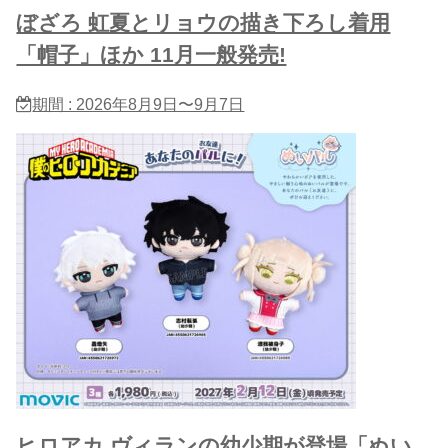
ぼざろ 虹夏とリョウの描き下ろし着用
「帽子」ほか 11月一般発売!
期間 : 2026年8月9日〜9月7日
ヒロアカ ヴィランの幼少期が登場「ぬい