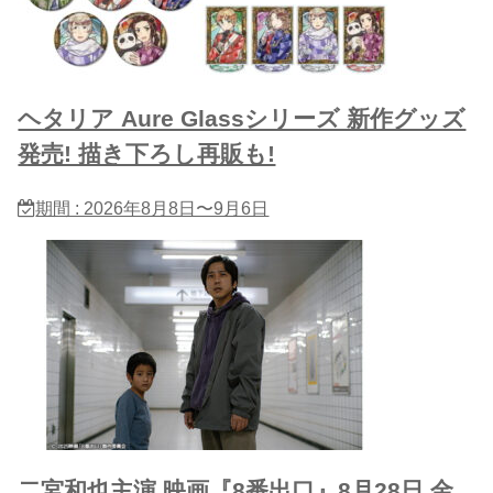
ヘタリア Aure Glassシリーズ 新作グッズ
発売! 描き下ろし再販も!
期間 : 2026年8月8日〜9月6日
二宮和也主演 映画『8番出口』8月28日 金