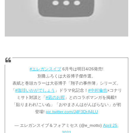
#エレガンスイブ
6月号は明日4/26発売!
別冊ふろくは大谷博子傑作選。
表紙と巻頭カラーは大谷博子「翔子の事件簿」シリーズ。
「
#珈琲いかがでしょう
」ドラマ化記念！
#中村倫也
×コナリ
ミサト対談と「
#凪のお暇
」とのコラボマンガを掲載‼️
「貼りまわれ!こいぬ」「おやまさんはがんばらない」が初
登場!
pic.twitter.com/J4F3DrA4LU
— エレガンスイブ＆フォアミセス (@e_motto)
April 25,
2021