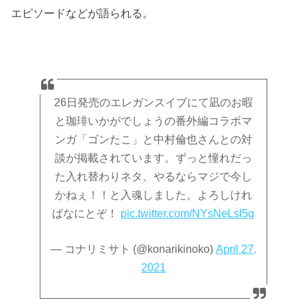
エピソードなどが語られる。
26日発売のエレガンスイブにて凪のお暇
と珈琲いかがでしょうの番外編コラボマ
ンガ「ゴンたこ」と中村倫也さんとの対
談が掲載されています。ずっと憧れだっ
た入れ替わりネタ、やるならマジで今し
かねぇ！！と入魂しました。よろしけれ
ばなにとぞ！
pic.twitter.com/NYsNeLsI5g
— コナリミサト (@konarikinoko)
April 27,
2021