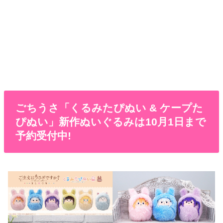
ごちうさ「くるみたぴぬい & ケープた
ぴぬい」新作ぬいぐるみは10月1日まで
予約受付中!