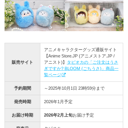
アニメキャラクターグッズ通販サイト
【Anime Store.JP (アニメストア.JP /
販売サイト
アニスト)】
タピオカの「ご注文はうさ
ぎですか? BLOOM (ごちうさ)」商品一
覧ページ
予約期間
～2025年10月1日 23時59分まで
発売時期
2026年1月予定
お届け時期
2026年2月上旬
お届け予定