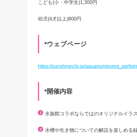
こども(小・中学生)1,300円
幼児(4才以上)800円
*ウェブページ
https://sunshinecity.jp/aquarium/event_perfo
*開催内容
水族館コラボならではのオリジナルイラ
水槽や生き物についての解説を楽しめる録り