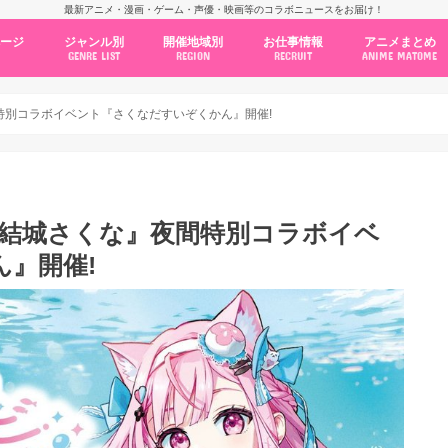
最新アニメ・漫画・ゲーム・声優・映画等のコラボニュースをお届け！
ページ
ジャンル別
開催地域別
お仕事情報
アニメまとめ
GENRE LIST
REGION
RECRUIT
ANIME MATOME
コラボカフェ
常設店舗
ポップアップストア
原画展・展示会
くじ / プライズ / ガチャ
店舗系コラボ
テーマパーク・遊園地
アニメ・漫画の期間限定イベント
グッズ
ファッション
コミック・ムック本
新作アニメ情報
ニュース
池袋
秋葉原
新宿
大阪
福岡
名古屋
カプコン
NSグループ
BENELIC
アニメイト
トランジットホールディングス
モトヤフーズ
TOWER RECORDS
タブリエ・マーケティング
GENDA GiGO Entertainment
特別コラボイベント『さくなだすいぞくかん』開催!
『結城さくな』夜間特別コラボイベ
』開催!