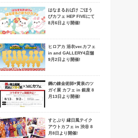
はなまるおばけ ごほう
びカフェ HEP FIVEにて
8月6日より開催!
ヒロアカ 浴衣ver.カフェ
in and GALLERY4店舗
9月2日より開催!
鋼の錬金術師×黄泉のツ
ガイ展 カフェ in 銀座 8
月13日より開催!
すとぷり 縁日風テイク
アウトカフェ in 渋谷 8
月8日より開催!