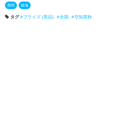
期間
銀魂
タグ
プライズ (景品)
全国
空知英秋