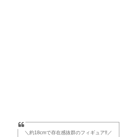
＼約18cmで存在感抜群のフィギュア‼️／