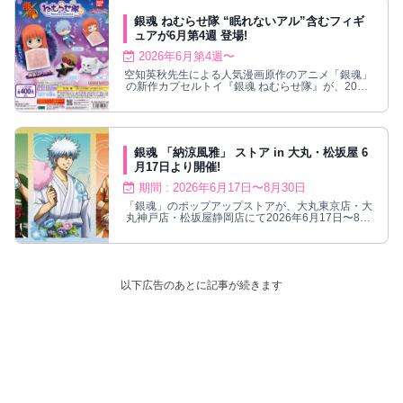
銀魂 ねむらせ隊 “眠れないアル”含むフィギ
ュアが6月第4週 登場!
2026年6月第4週〜
空知英秋先生による人気漫画原作のアニメ「銀魂」
の新作カプセルトイ『銀魂 ねむらせ隊』が、2026
年6月第4週より登場！
銀魂 「納涼風雅」 ストア in 大丸・松坂屋 6
月17日より開催!
期間 : 2026年6月17日〜8月30日
「銀魂」のポップアップストアが、大丸東京店・大
丸神戸店・松坂屋静岡店にて2026年6月17日〜8月
30日まで開催される。
以下広告のあとに記事が続きます