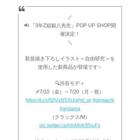
／
📢 『3年Z組銀八先生』POP UP SHOP開
催決定！
＼
新規描き下ろしイラスト＜自由研究＞を
使用した新商品が登場です✨
🔍渋谷モディ
✐7/10（金）～7/20（月・祝）
https://t.co/50Vxfz5XUg
#gt_pr
#ginpachi
#gintama
（クラックス/M）
pic.twitter.com/nMqK95juFs