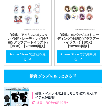
『銀魂』アクリルぷちスタ
『銀魂』缶バッジ11/トレー
ンド05/トレーディング(全7
ディング(全8種)(グラフアー
種)(グラフアートイラスト)
トイラスト)【BOX】
【BOX】【202608再販】
【202608再販】
Anime Store で詳細を見
Anime Store で詳細を見
る
る
銀魂 グッズをもっとみる
銀魂 × イオン 6月19日よりコラボアパレルア
イテムが登場!
期間 : 2026年6月19日〜