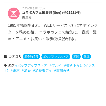
この記事を書いた人
コラボカフェ編集部 (Sue)
(全21521件)
編集者
1995年福岡生まれ。 WEBサービス会社にてディレク
ターを務めた後、 コラボカフェで編集に。 音楽・漫
画・アニメ・お笑い・散歩(散策)が好き。
カテゴリ
2026年7月
ポップアップストア
期間
銀魂
タグ
ポップアップストア
マルイ
描き下ろし (イラス
ト)
東京
渋谷
渋谷モディ
空知英秋