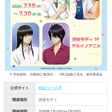
© 空知英秋・大崎知仁/集英社・「3年Z組銀八先生」製作委員会
公式サイト
特設ページ
開催場所
渋谷モディ
開催期間
2026年7月10日〜7月20日