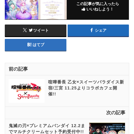
この記事が気に入ったら
いいねしよう！
ツイート
シェア
はてブ
前の記事
喧嘩番長 乙女×スイーツパラダイス新
宿/三宮 11.25よりコラボカフェ開
催!!
次の記事
鬼滅の刃×プレミアムバンダイ 12.2ま
でマルチクリームセット予約受付中!!