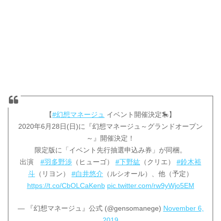
【
#幻想マネージュ
イベント開催決定🎠】
2020年6月28日(日)に『幻想マネージュ～グランドオープン
～』開催決定！
限定版に「イベント先行抽選申込み券」が同梱。
出演
#羽多野渉
（ヒューゴ）
#下野紘
（クリエ）
#鈴木裕
斗
（リヨン）
#白井悠介
（ルシオール）、他（予定）
https://t.co/CbOLCaKenb
pic.twitter.com/rw9yWjo5EM
— 『幻想マネージュ』公式 (@gensomanege)
November 6,
2019