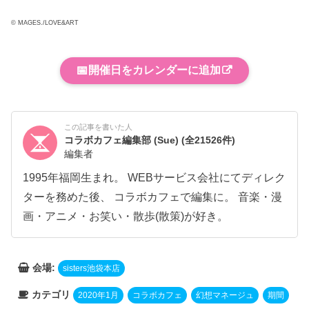
© MAGES./LOVE&ART
📅
開催日をカレンダーに追加
この記事を書いた人
コラボカフェ編集部 (Sue)
(全21526件)
編集者
1995年福岡生まれ。 WEBサービス会社にてディレク
ターを務めた後、 コラボカフェで編集に。 音楽・漫
画・アニメ・お笑い・散歩(散策)が好き。
会場:
sisters池袋本店
カテゴリ
2020年1月
コラボカフェ
幻想マネージュ
期間