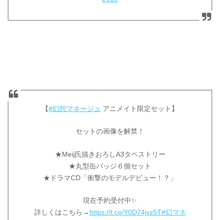
【
#幻想マネージュ
アニメイト限定セット】
セットの画像を解禁！
★Meij氏描きおろしA3タペストリー
★丸型缶バッジ６個セット
★ドラマCD「衝撃のモデルデビュー！？」
現在予約受付中✨
詳しくはこちら→
https://t.co/Y0D74jvz5T
#幻マネ