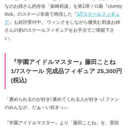
なのお姉さん的存在「姫崎莉波」を第1弾ソロ曲『clumsy
trick』のステージ衣装で再現した『
1/7スケールフィギュ
ア
』も好評受付中。 ウィンクをしながら微笑む莉波お姉
さんの初のスケールフィギュアをお手元でご堪能下さ
い。
『学園アイドルマスター』​藤田ことね
1/7スケール 完成品フィギュア 25,300円
(税込)
「褒められるのが好き! 褒めてくれる人が好きっ! ファン
のみんなが、だぁ～い好きっ♪」
『学園アイドルマスター』より「藤田ことね」を、普段