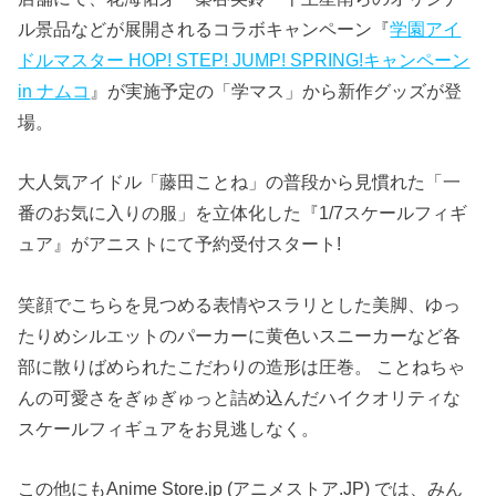
ル景品などが展開されるコラボキャンペーン『
学園アイ
ドルマスター HOP! STEP! JUMP! SPRING!キャンペーン
in ナムコ
』が実施予定の「学マス」から新作グッズが登
場。
大人気アイドル「藤田ことね」の普段から見慣れた「一
番のお気に入りの服」を立体化した『1/7スケールフィギ
ュア』がアニストにて予約受付スタート!
笑顔でこちらを見つめる表情やスラリとした美脚、ゆっ
たりめシルエットのパーカーに黄色いスニーカーなど各
部に散りばめられたこだわりの造形は圧巻。 ことねちゃ
んの可愛さをぎゅぎゅっと詰め込んだハイクオリティな
スケールフィギュアをお見逃しなく。
この他にもAnime Store.jp (アニメストア.JP) では、みん