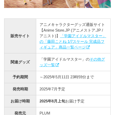
アニメキャラクターグッズ通販サイト
【Anime Store.JP (アニメストア.JP /
販売サイト
アニスト)】
「学園アイドルマスター」
の「藤田ことね 1/7スケール 完成品フ
ィギュア」商品一覧ページ
「学園アイドルマスター」の
その他グ
関連グッズ
ッズ一覧
予約期間
～2025年5月11日 23時59分まで
発売時期
2025年7月予定
お届け時期
2025年8月上旬
お届け予定
発売元
PLUM