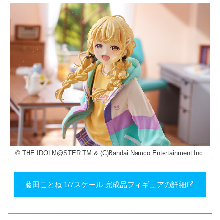
© THE IDOLM@STER TM & (C)Bandai Namco Entertainment Inc.
藤田ことね 1/7スケール 完成品フィギュアの詳細