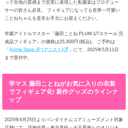
って生地の質感まで忠実に表現した私服姿はプロデュー
サーの皆さん必見。 フィギュアになっても世界一可愛い
ことねちゃんを是非お手元にお迎えください。
学園アイドルマスター『藤田ことね PLUM 1/7スケール 完
成品フィギュア』の価格は25,300円 (税込)。 ご予約は
「
Anime Store.JP (アニスト)
」にて、2025年5月11日
まで受付中。
学マス 藤田ことねがお気に入りの衣装
でフィギュア化! 新作グッズのラインナ
ップ
2025年4月25日よりバンダイナムコアミューズメント対象
店舗にて、花海佑芽・秦谷美鈴・十王星南らのオリジナ