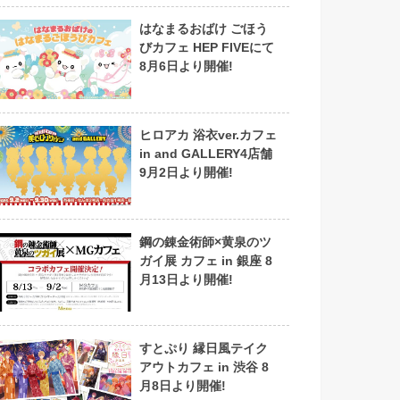
はなまるおばけ ごほう
びカフェ HEP FIVEにて
8月6日より開催!
ヒロアカ 浴衣ver.カフェ
in and GALLERY4店舗
9月2日より開催!
鋼の錬金術師×黄泉のツ
ガイ展 カフェ in 銀座 8
月13日より開催!
すとぷり 縁日風テイク
アウトカフェ in 渋谷 8
月8日より開催!