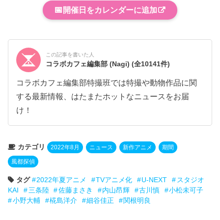
📅
開催日をカレンダーに追加
この記事を書いた人
コラボカフェ編集部 (Nagi)
(全10141件)
コラボカフェ編集部特撮班では特撮や動物作品に関
する最新情報、はたまたホットなニュースをお届
け！
カテゴリ
2022年8月
ニュース
新作アニメ
期間
風都探偵
タグ
2022年夏アニメ
TVアニメ化
U-NEXT
スタジオ
KAI
三条陸
佐藤まさき
内山昂輝
古川慎
小松未可子
小野大輔
椛島洋介
細谷佳正
関根明良