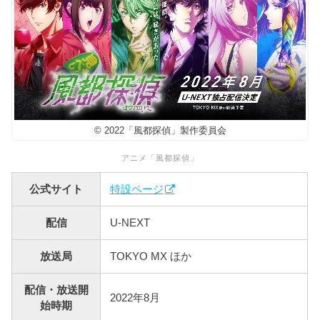
© 2022「風都探偵」製作委員会
アニメ「風都探偵」
公式サイト
特設ページ
配信
U-NEXT
放送局
TOKYO MX ほか
配信・放送開
2022年8月
始時期