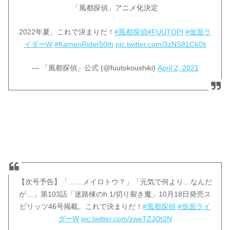
「風都探偵」アニメ化決定
2022年夏、これで決まりだ！
#風都探偵
#FUUTOPI
#仮面ラ
イダーW
#KamenRider50th
pic.twitter.com/3zNS81CkOt
— 「風都探偵」公式 (@fuutokoushiki)
April 2, 2021
【次号予告】「……メイロトウ？」「元気で何より…なんだ
が…」第103話「迷路棟のh 1/切り裂き魔」10月18日発売ス
ピリッツ46号掲載。これで決まりだ！
#風都探偵
#仮面ライ
ダーW
pic.twitter.com/zweTZJOt2N