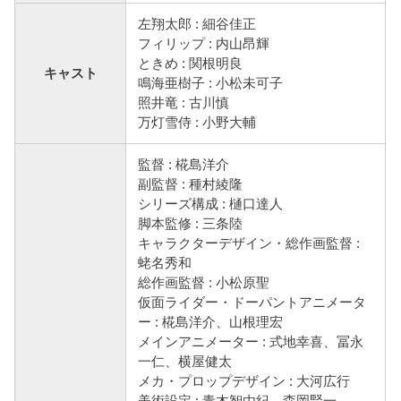
左翔太郎 : 細谷佳正
フィリップ : 内山昂輝
ときめ : 関根明良
キャスト
鳴海亜樹子 : 小松未可子
照井竜 : 古川慎
万灯雪侍 : 小野大輔
監督 : 椛島洋介
副監督 : 種村綾隆
シリーズ構成 : 樋口達人
脚本監修 : 三条陸
キャラクターデザイン・総作画監督 :
蛯名秀和
総作画監督 : 小松原聖
仮面ライダー・ドーパントアニメータ
ー : 椛島洋介、山根理宏
メインアニメーター : 式地幸喜、冨永
一仁、横屋健太
メカ・プロップデザイン : 大河広行
美術設定 : 青木智由紀、森岡賢一