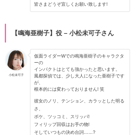
皆さまどうぞ宜しくお願い致します!
【鳴海亜樹子】役 – 小松未可子さん
仮面ライダーWでの鳴海亜樹子のキャラクタ
ーの
インパクトはとても強かったと思います。
小松未可子
風都探偵では、少し大人になった亜樹子です
が、
根本的には変わっておりません! 笑
彼女のノリ、テンション、カラッとした明る
さ、
ボケ、ツッコミ、スリッパ!
フィリップ回収はお手の物!
そしていつもの決め台詞……?