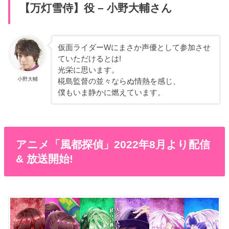
【万灯雪侍】役 – 小野大輔さん
仮面ライダーWにまさか声優として参加させ
ていただけるとは!
光栄に思います。
小野大輔
椛島監督の並々ならぬ情熱を感じ、
僕もいま静かに燃えています。
アニメ「風都探偵」2022年8月より配信
& 放送開始!