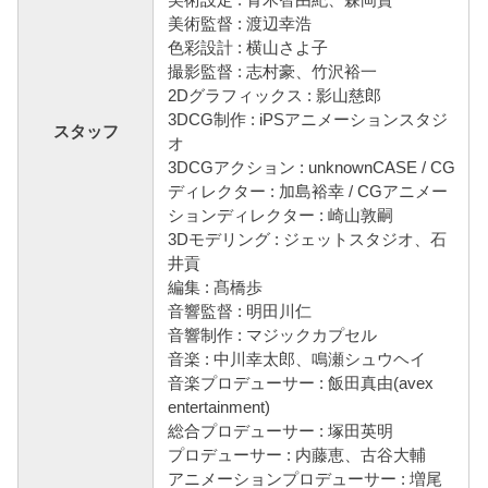
美術監督 : 渡辺幸浩
色彩設計 : 横山さよ子
撮影監督 : 志村豪、竹沢裕一
2Dグラフィックス : 影山慈郎
3DCG制作 : iPSアニメーションスタジ
スタッフ
オ
3DCGアクション : unknownCASE / CG
ディレクター : 加島裕幸 / CGアニメー
ションディレクター : 崎山敦嗣
3Dモデリング : ジェットスタジオ、石
井貢
編集 : 髙橋歩
音響監督 : 明田川仁
音響制作 : マジックカプセル
音楽 : 中川幸太郎、鳴瀬シュウヘイ
音楽プロデューサー : 飯田真由(avex
entertainment)
総合プロデューサー : 塚田英明
プロデューサー : 内藤恵、古谷大輔
アニメーションプロデューサー : 増尾