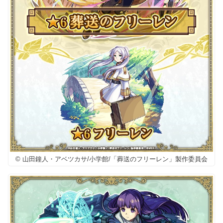
© 山田鐘人・アベツカサ/小学館/「葬送のフリーレン」製作委員会