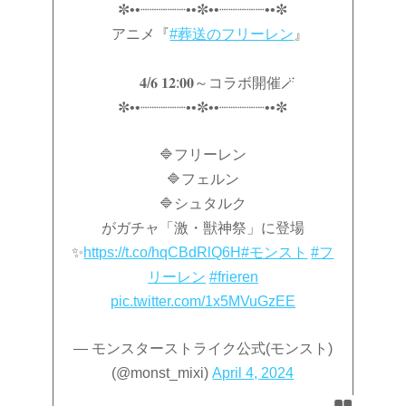
✼••┈┈┈┈┈••✼••┈┈┈┈┈••✼
アニメ『
#葬送のフリーレン
』
𝟒/𝟔 𝟏𝟐:𝟎𝟎～コラボ開催🪄
✼••┈┈┈┈┈••✼••┈┈┈┈┈••✼
🔷フリーレン
🔷フェルン
🔷シュタルク
がガチャ「激・獣神祭」に登場
✨
https://t.co/hqCBdRlQ6H
#モンスト
#フ
リーレン
#frieren
pic.twitter.com/1x5MVuGzEE
— モンスターストライク公式(モンスト)
(@monst_mixi)
April 4, 2024