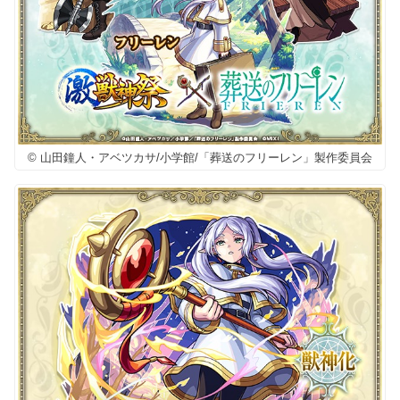
© 山田鐘人・アベツカサ/小学館/「葬送のフリーレン」製作委員会