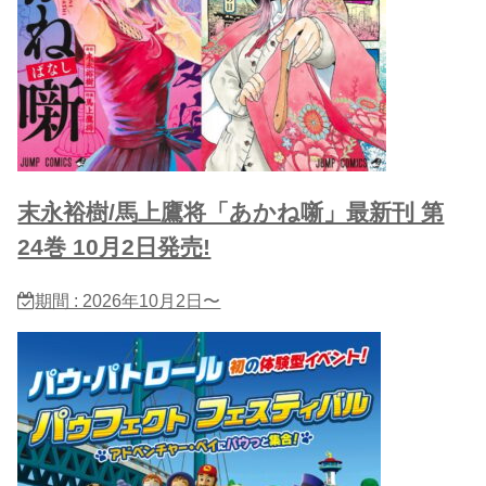
末永裕樹/馬上鷹将「あかね噺」最新刊 第
24巻 10月2日発売!
期間 : 2026年10月2日〜