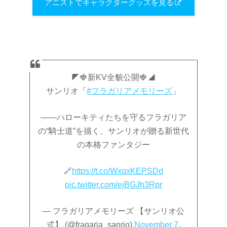
アニストでキャラクターグッズを見る
◤🍓新KV全貌公開🍓◢
サンリオ「
#フラガリアメモリーズ
」
——ハローキティたちを守るフラガリア
の“騎士道”を描く、サンリオが贈る新世代
の本格ファンタジー
🔗
https://t.co/WxqxKEPSDd
pic.twitter.com/ejBGJh3Rpr
— フラガリアメモリーズ 【サンリオ公
式】 (@fragaria_sanrio)
November 7,