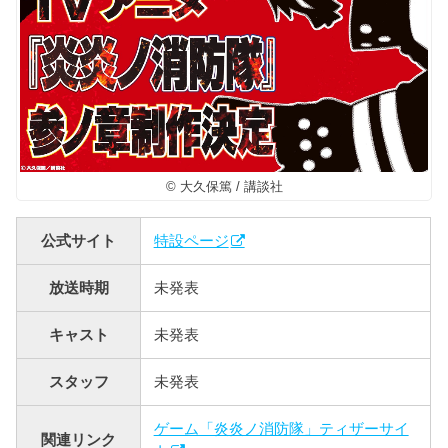
© 大久保篤 / 講談社
公式サイト
特設ページ
放送時期
未発表
キャスト
未発表
スタッフ
未発表
ゲーム「炎炎ノ消防隊」ティザーサイ
関連リンク