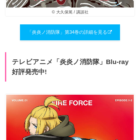
© 大久保篤 / 講談社
「炎炎ノ消防隊」第34巻の詳細を見る
テレビアニメ「炎炎ノ消防隊」Blu-ray
好評発売中!