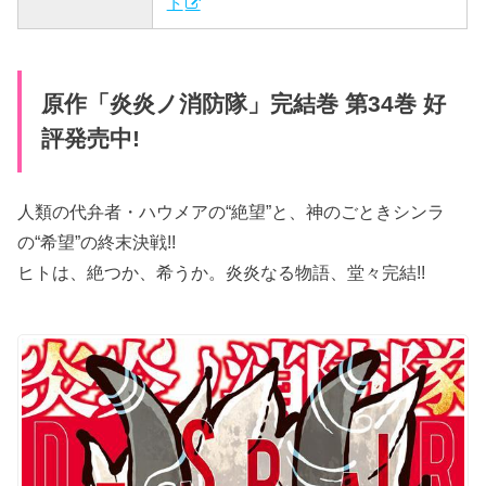
ト
原作「炎炎ノ消防隊」完結巻 第34巻 好
評発売中!
人類の代弁者・ハウメアの“絶望”と、神のごときシンラ
の“希望”の終末決戦!!
ヒトは、絶つか、希うか。炎炎なる物語、堂々完結!!