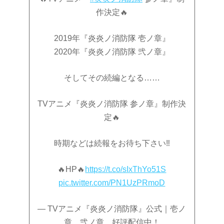
作決定🔥
2019年『炎炎ノ消防隊 壱ノ章』
2020年『炎炎ノ消防隊 弐ノ章』
そしてその続編となる……
TVアニメ『炎炎ノ消防隊 参ノ章』制作決
定🔥
時期などは続報をお待ち下さい‼️
🔥HP🔥
https://t.co/sIxThYo51S
pic.twitter.com/PN1UzPRmoD
— TVアニメ『炎炎ノ消防隊』公式｜壱ノ
章、弐ノ章、好評配信中！