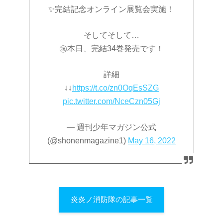
✨完結記念オンライン展覧会実施！
そしてそして…
㊗️本日、完結34巻発売です！
詳細
↓↓
https://t.co/zn0OqEsSZG
pic.twitter.com/NceCzn05Gj
— 週刊少年マガジン公式
(@shonenmagazine1)
May 16, 2022
炎炎ノ消防隊の記事一覧