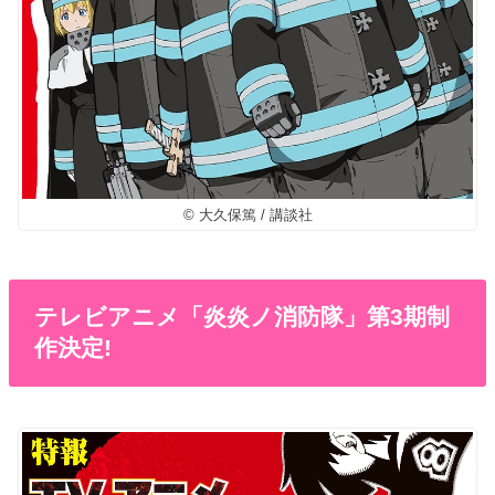
© 大久保篤 / 講談社
テレビアニメ「炎炎ノ消防隊」第3期制
作決定!