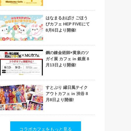
はなまるおばけ ごほう
びカフェ HEP FIVEにて
8月6日より開催!
鋼の錬金術師×黄泉のツ
ガイ展 カフェ in 銀座 8
月13日より開催!
すとぷり 縁日風テイク
アウトカフェ in 渋谷 8
月8日より開催!
コラボカフェをもっと見る