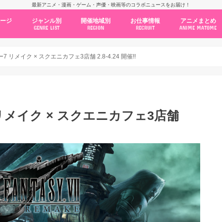
最新アニメ・漫画・ゲーム・声優・映画等のコラボニュースをお届け！
ページ
ジャンル別
開催地域別
お仕事情報
アニメまとめ
GENRE LIST
REGION
RECRUIT
ANIME MATOME
コラボカフェ
常設店舗
ポップアップストア
原画展・展示会
くじ / プライズ / ガチャ
店舗系コラボ
テーマパーク・遊園地
アニメ・漫画の期間限定イベント
グッズ
ファッション
コミック・ムック本
新作アニメ情報
ニュース
池袋
秋葉原
新宿
大阪
福岡
名古屋
カプコン
NSグループ
BENELIC
アニメイト
トランジットホールディングス
モトヤフーズ
TOWER RECORDS
タブリエ・マーケティング
GENDA GiGO Entertainment
リメイク × スクエニカフェ3店舗 2.8-4.24 開催!!
メイク × スクエニカフェ3店舗