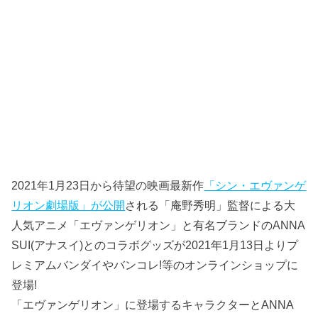
2021年1月23日から待望の映画最新作
「シン・エヴァンゲ
リオン劇場版」が公開
される「庵野秀明」監督による大
人気アニメ「エヴァンゲリオン」と有名ブランドのANNA
SUI(アナスイ)とのコラボグッズが2021年1月13日よりプ
レミアムバンダイやバンコレ!等のオンラインショップに
登場!
「エヴァンゲリオン」に登場するキャラクターとANNA