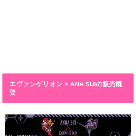
エヴァンゲリオン × ANA SUIの販売概
要