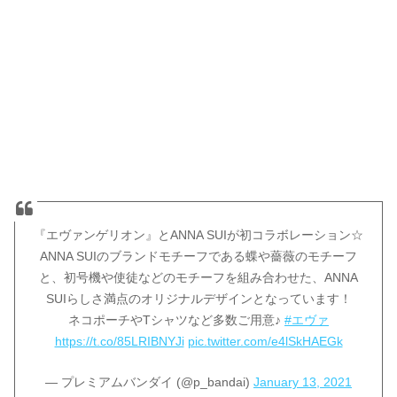
『エヴァンゲリオン』とANNA SUIが初コラボレーション☆
ANNA SUIのブランドモチーフである蝶や薔薇のモチーフ
と、初号機や使徒などのモチーフを組み合わせた、ANNA
SUIらしさ満点のオリジナルデザインとなっています！
ネコポーチやTシャツなど多数ご用意♪
#エヴァ
https://t.co/85LRIBNYJi
pic.twitter.com/e4lSkHAEGk
— プレミアムバンダイ (@p_bandai)
January 13, 2021