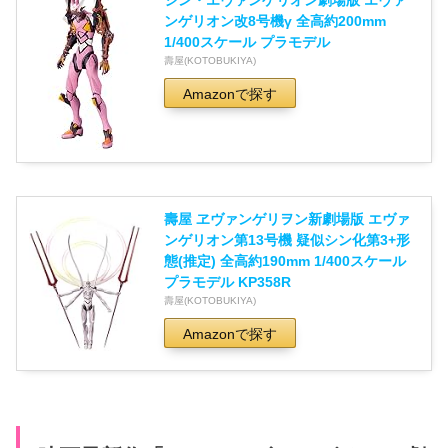
シン・エヴァンゲリオン劇場版 エヴァ
ンゲリオン改8号機γ 全高約200mm
1/400スケール プラモデル
壽屋(KOTOBUKIYA)
Amazonで探す
壽屋 ヱヴァンゲリヲン新劇場版 エヴァ
ンゲリオン第13号機 疑似シン化第3+形
態(推定) 全高約190mm 1/400スケール
プラモデル KP358R
壽屋(KOTOBUKIYA)
Amazonで探す