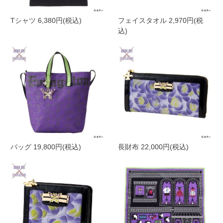
Tシャツ 6,380円(税込)
フェイスタオル 2,970円(税
込)
バッグ 19,800円(税込)
長財布 22,000円(税込)