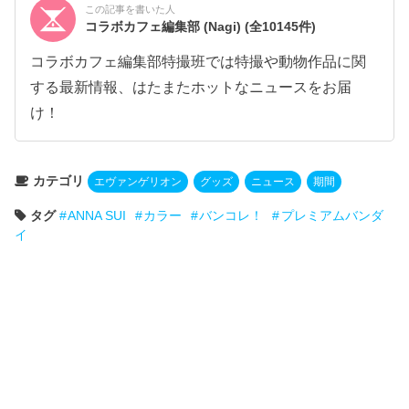
この記事を書いた人
コラボカフェ編集部 (Nagi)
(全10145件)
コラボカフェ編集部特撮班では特撮や動物作品に関
する最新情報、はたまたホットなニュースをお届
け！
カテゴリ
エヴァンゲリオン
グッズ
ニュース
期間
タグ
ANNA SUI
カラー
バンコレ！
プレミアムバンダ
イ