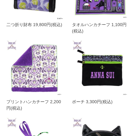
二つ折り財布 19,800円(税込)
タオルハンカチーフ 1,100円
(税込)
プリントハンカチーフ 2,200
ポーチ 3,300円(税込)
円(税込)