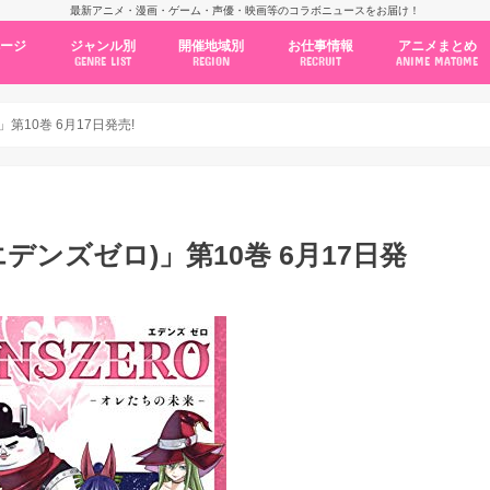
最新アニメ・漫画・ゲーム・声優・映画等のコラボニュースをお届け！
ページ
ジャンル別
開催地域別
お仕事情報
アニメまとめ
GENRE LIST
REGION
RECRUIT
ANIME MATOME
コラボカフェ
常設店舗
ポップアップストア
原画展・展示会
くじ / プライズ / ガチャ
店舗系コラボ
テーマパーク・遊園地
アニメ・漫画の期間限定イベント
グッズ
ファッション
コミック・ムック本
新作アニメ情報
ニュース
池袋
秋葉原
新宿
大阪
福岡
名古屋
カプコン
NSグループ
BENELIC
アニメイト
トランジットホールディングス
モトヤフーズ
TOWER RECORDS
タブリエ・マーケティング
GENDA GiGO Entertainment
」第10巻 6月17日発売!
(エデンズゼロ)」第10巻 6月17日発