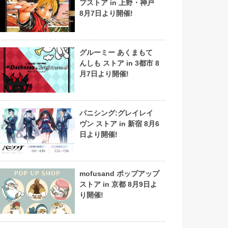
プストア in 上野・神戸
8月7日より開催!
グルーミー あくまもて
んしも ストア in 3都市 8
月7日より開催!
パニシング:グレイレイ
ヴン ストア in 新宿 8月6
日より開催!
mofusand ポップアップ
ストア in 京都 8月9日よ
り開催!