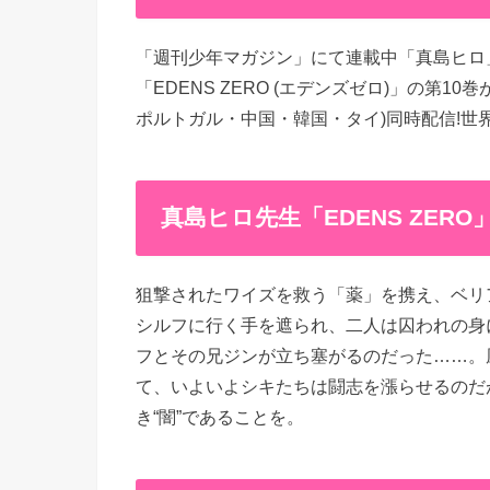
「週刊少年マガジン」にて連載中「真島ヒロ
「EDENS ZERO (エデンズゼロ)」の第10
ポルトガル・中国・韓国・タイ)同時配信!世
真島ヒロ先生「EDENS ZER
狙撃されたワイズを救う「薬」を携え、ベリ
シルフに行く手を遮られ、二人は囚われの身
フとその兄ジンが立ち塞がるのだった……。
て、いよいよシキたちは闘志を漲らせるのだ
き“闇”であることを。