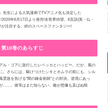
」先生による人気漫画でTVアニメ化も決定した
巻が2020年6月17日より発売!全世界待望、6言語(英・仏・
界が注目する、絆のスペースファンタジー!
O」第10巻のあらすじ
アル・ゴアに急行したレベッカとハッピー。だが、風の
に。さらには、駆けつけたシキとホムラの前にも、シル
風雲急を告げる“闇の錬金術師”との対決。逆境にあっ
が……。彼等はまだ知らない、敵が想像も及ばぬ暗