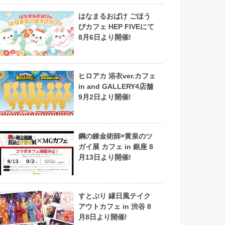
はなまるおばけ ごほう
びカフェ HEP FIVEにて
8月6日より開催!
ヒロアカ 浴衣ver.カフェ
in and GALLERY4店舗
9月2日より開催!
鋼の錬金術師×黄泉のツ
ガイ展 カフェ in 銀座 8
月13日より開催!
すとぷり 縁日風テイク
アウトカフェ in 渋谷 8
月8日より開催!