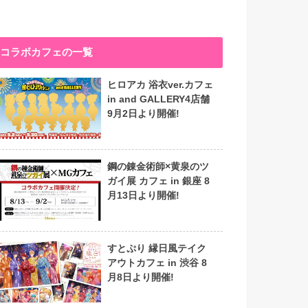
コラボカフェの一覧
ヒロアカ 浴衣ver.カフェ
in and GALLERY4店舗
9月2日より開催!
鋼の錬金術師×黄泉のツ
ガイ展 カフェ in 銀座 8
月13日より開催!
すとぷり 縁日風テイク
アウトカフェ in 渋谷 8
月8日より開催!