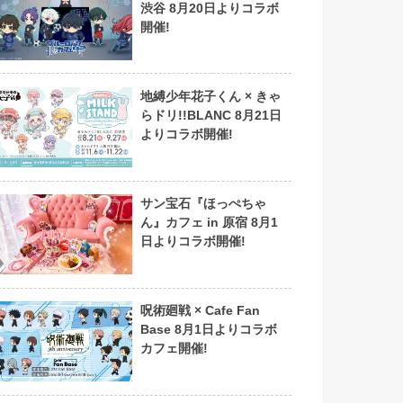
渋谷 8月20日よりコラボ
開催!
地縛少年花子くん × きゃ
らドリ!!BLANC 8月21日
よりコラボ開催!
サン宝石『ほっぺちゃ
ん』カフェ in 原宿 8月1
日よりコラボ開催!
呪術廻戦 × Cafe Fan
Base 8月1日よりコラボ
カフェ開催!