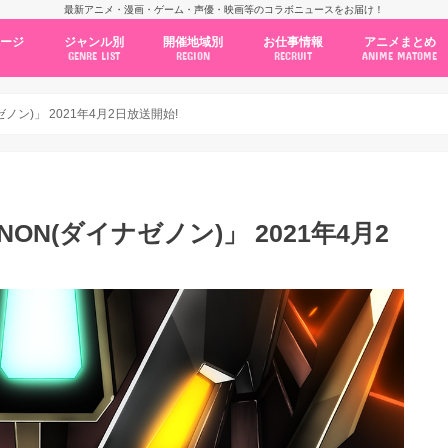
最新アニメ・漫画・ゲーム・声優・映画等のコラボニュースをお届け！
ページ
ジャンル別
開催地域別
お仕事情報
アニメまとめ
GENRE LIST
REGION
RECRUIT
ANIME MATOME
コラボカフェ
常設店舗
ポップアップストア
原画展・展示会
くじ / プライズ / ガチャ
店舗系コラボ
テーマパーク・遊園地
アニメ・漫画の期間限定イベント
グッズ
ファッション
コミック・ムック本
新作アニメ情報
ニュース
池袋
秋葉原
新宿
大阪
福岡
名古屋
カプコン
NSグループ
BENELIC
アニメイト
トランジットホールディングス
モトヤフーズ
TOWER RECORDS
タブリエ・マーケティング
GENDA GiGO Entertainment
ゼノン)」 2021年4月2日放送開始!
ENON(ダイナゼノン)」 2021年4月2