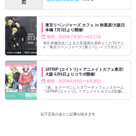
図
東京リベンジャーズ カフェ in 秋葉原/大阪日
本橋 7月3日より開催!
期間 : 2025年7月3日〜8月17日
和久井健先生による人気漫画を原作としたTVアニ
メ「東京リベンジャーズ (東リベ)」× コラボカフェ
本舗(秋葉原/大阪日本橋)にて2025年7月3日〜8月
17日までコラボカフェが開催される。「東京リベ
ンジャーズ」コラボカフェでは、「モード系モデル
風」をテーマにしたクールな服装に身を包む描き下
ろしイラストが登場！
18TRIP (エイトリ) × アニメイトカフェ東京/
大阪 6月6日よりコラボ開催!
期間 : 2025年6月6日〜6月30日
「旅」をテーマにしたタワーディフェンスゲーム
「18TRIP (エイトリ)」× アニメイトカフェ2店舗(池
袋/大阪日本橋)にて2025年6月6日〜6月30日までコ
ラボカフェが開催される。「エイトリカフェ」で
は、作品の世界観やキャラクターをイメージしたコ
ラボメニュー、描き下ろしイラストを使用した限定
グッズが登場!
以下広告のあとに記事が続きます