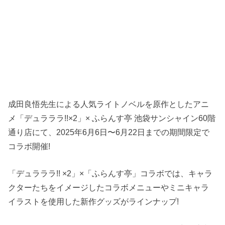
成田良悟先生による人気ライトノベルを原作としたアニ
メ「デュラララ!!×2」× ふらんす亭 池袋サンシャイン60階
通り店にて、2025年6月6日〜6月22日までの期間限定で
コラボ開催!
「デュラララ!! ×2」×「ふらんす亭」コラボでは、キャラ
クターたちをイメージしたコラボメニューやミニキャラ
イラストを使用した新作グッズがラインナップ!