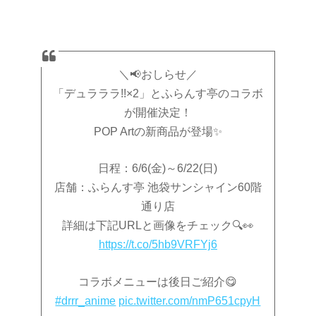
＼📢おしらせ／
「デュラララ!!×2」とふらんす亭のコラボ
が開催決定！
POP Artの新商品が登場✨
日程：6/6(金)～6/22(日)
店舗：ふらんす亭 池袋サンシャイン60階
通り店
詳細は下記URLと画像をチェック🔍👀
https://t.co/5hb9VRFYj6
コラボメニューは後日ご紹介😋
#drrr_anime
pic.twitter.com/nmP651cpyH