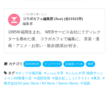
この記事を書いた人
コラボカフェ編集部 (Sue)
(全21521件)
編集者
1995年福岡生まれ。 WEBサービス会社にてディレク
ターを務めた後、 コラボカフェで編集に。 音楽・漫
画・アニメ・お笑い・散歩(散策)が好き。
カテゴリ
2025年6月
デュラララ!!
店舗系コラボ
期間
タグ
オシブタ掲示板
ふらんす亭
ふらんす亭 池袋サンシ
ャイン60階通り店
成田良悟
描き起こし (イラスト)
東京
株式会社A3 (eeo Store / A3 Store / Sanrio Store)
池袋