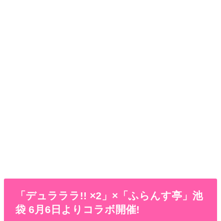
「デュラララ!! ×2」×「ふらんす亭」池
袋 6月6日よりコラボ開催!