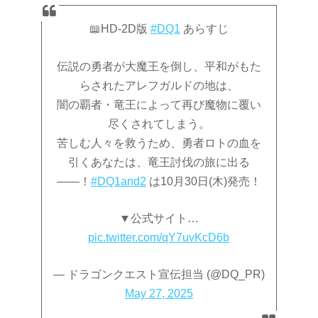
📖HD-2D版
#DQ1
あらすじ
伝説の勇者が大魔王を倒し、平和がもた
らされたアレフガルドの地は、
闇の覇者・竜王によって再び魔物に覆い
尽くされてしまう。
苦しむ人々を救うため、勇者ロトの血を
引くあなたは、竜王討伐の旅に出る
――！
#DQ1and2
は10月30日(木)発売！
▼公式サイト…
pic.twitter.com/qY7uvKcD6b
— ドラゴンクエスト宣伝担当 (@DQ_PR)
May 27, 2025