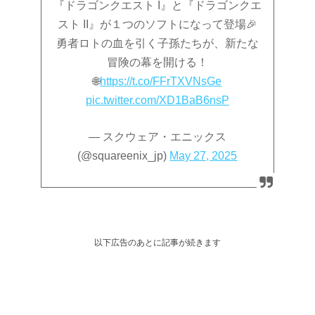
『ドラゴンクエスト I』と『ドラゴンクエ
スト II』が１つのソフトになって登場🎉
勇者ロトの血を引く子孫たちが、新たな
冒険の幕を開ける！
🌐
https://t.co/FFrTXVNsGe
pic.twitter.com/XD1BaB6nsP
— スクウェア・エニックス
(@squareenix_jp)
May 27, 2025
以下広告のあとに記事が続きます