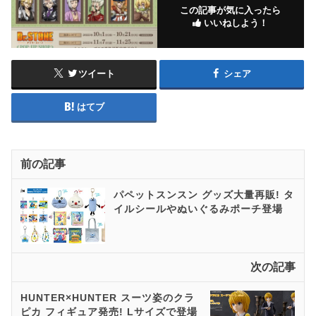
この記事が気に入ったら
いいねしよう！
ツイート
シェア
はてブ
前の記事
パペットスンスン グッズ大量再販! タ
イルシールやぬいぐる​みポーチ登場
次の記事
HUNTER×HUNTER スーツ姿のクラ
ピカ フィギュア発売! Lサイズで登場