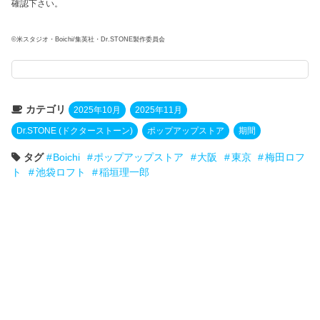
確認下さい。
©米スタジオ・Boichi/集英社・Dr.STONE製作委員会
カテゴリ
2025年10月
2025年11月
Dr.STONE (ドクターストーン)
ポップアップストア
期間
タグ
Boichi
ポップアップストア
大阪
東京
梅田ロフ
ト
池袋ロフト
稲垣理一郎